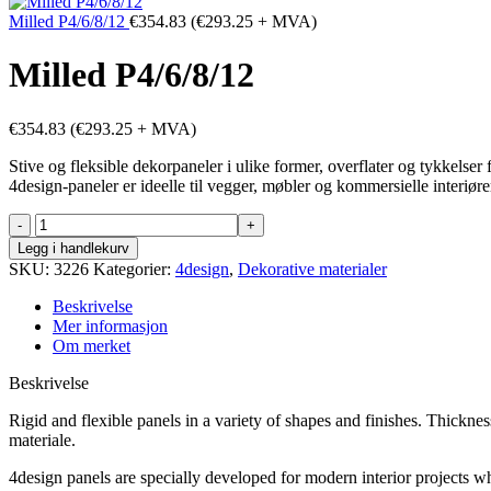
Milled P4/6/8/12
€
354.83
(
€
293.25
+ MVA)
Milled P4/6/8/12
€
354.83
(
€
293.25
+ MVA)
Stive og fleksible dekorpaneler i ulike former, overflater og tykkelse
4design-paneler er ideelle til vegger, møbler og kommersielle interiøre
Milled
P4/6/8/12
Legg i handlekurv
antall
SKU:
3226
Kategorier:
4design
,
Dekorative materialer
Beskrivelse
Mer informasjon
Om merket
Beskrivelse
Rigid and flexible panels in a variety of shapes and finishes. Thickn
materiale.
4design panels are specially developed for modern interior projects wh