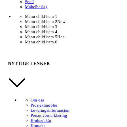
Speil
Møbelbeslag
Menu child item 1
Menu child item 2
New
Menu child item 3
Menu child item 4
Menu child item 5
Hot
Menu child item 6
NYTTIGE LENKER
Om oss
Prosjektmøbler
Leveringsinformasjon
Personvernerklæring
Bruksvilkår
Kontakt