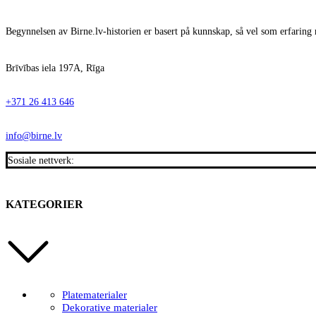
Begynnelsen av Birne.lv-historien er basert på kunnskap, så vel som erfaring 
Brīvības iela 197A, Rīga
+371 26 413 646
info@birne.lv
Sosiale nettverk:
KATEGORIER
Platematerialer
Dekorative materialer