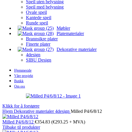
Speil uten belysning
Speil med belysning
Ovale speil
Kantede speil
Runde speil
Møbler
Platematerialer
Brannsikre plater
Finerte plater
Dekorative materialer
4design
SIBU Design
Hjemmeside
Våre prosjekt
Butikk
Om oss
Klikk for å forstørre
Hjem
Dekorative materialer
4design
Milled P4/6/8/12
Milled P4/6/8/12
€
354.83
(
€
293.25
+ MVA)
Tilbake til produkter