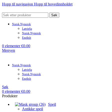
Hopp til navigasjon
Hopp til hovedinnholdet
Søk
Norsk Nynorsk
Latviešu
Norsk Nynorsk
English
0
elementer
€
0.00
Menyen
Norsk Nynorsk
Latviešu
Norsk Nynorsk
English
Søk
0
elementer
€
0.00
Produkter
Speil
Antikke speil