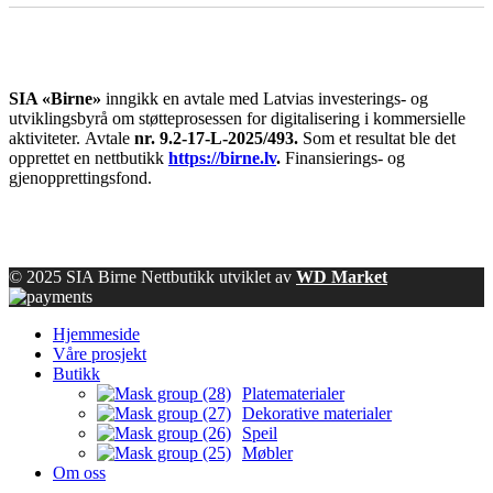
SIA «Birne»
inngikk en avtale med Latvias investerings- og
utviklingsbyrå om støtteprosessen for digitalisering i kommersielle
aktiviteter.
Avtale
nr. 9.2-17-L-2025/493.
Som et resultat ble det
opprettet en nettbutikk
https://birne.lv
.
Finansierings- og
gjenopprettingsfond.
© 2025 SIA Birne Nettbutikk utviklet av
WD Market
Hjemmeside
Våre prosjekt
Butikk
Platematerialer
Dekorative materialer
Speil
Møbler
Om oss