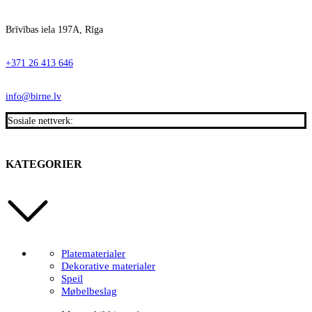
Brīvības iela 197A, Rīga
+371 26 413 646
info@birne.lv
Sosiale nettverk:
KATEGORIER
Platematerialer
Dekorative materialer
Speil
Møbelbeslag