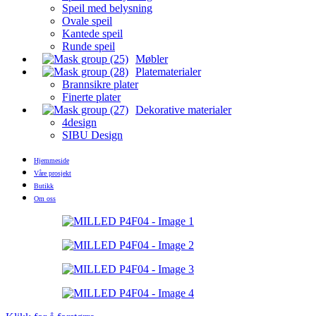
Speil med belysning
Ovale speil
Kantede speil
Runde speil
Møbler
Platematerialer
Brannsikre plater
Finerte plater
Dekorative materialer
4design
SIBU Design
Hjemmeside
Våre prosjekt
Butikk
Om oss