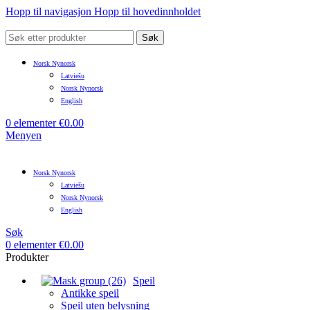
Hopp til navigasjon
Hopp til hovedinnholdet
Søk
Norsk Nynorsk
Latviešu
Norsk Nynorsk
English
0
elementer
€
0.00
Menyen
Norsk Nynorsk
Latviešu
Norsk Nynorsk
English
Søk
0
elementer
€
0.00
Produkter
Speil
Antikke speil
Speil uten belysning