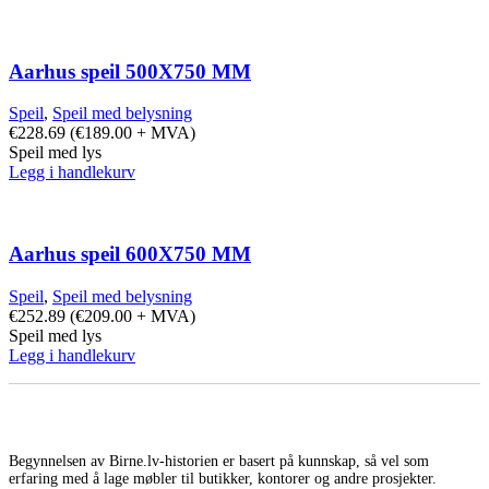
Aarhus speil 500X750 MM
Speil
,
Speil med belysning
€
228.69
(
€
189.00
+ MVA)
Speil med lys
Legg i handlekurv
Aarhus speil 600X750 MM
Speil
,
Speil med belysning
€
252.89
(
€
209.00
+ MVA)
Speil med lys
Legg i handlekurv
Begynnelsen av Birne.lv-historien er basert på kunnskap, så vel som
erfaring med å lage møbler til butikker, kontorer og andre prosjekter.