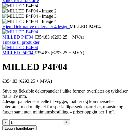
Klikk for å forstørre
Hjem
Dekorative materialer
4design
MILLED P4F04
MILLED P4F04
€
354.83
(
€
293.25
+ MVA)
Tilbake til produkter
MILLED P4F04
€
354.83
(
€
293.25
+ MVA)
MILLED P4F04
€
354.83
(
€
293.25
+ MVA)
Stive og fleksible dekorpaneler i ulike former, overflater og tykkelser
fra 3–19 mm.
4design-paneler er ideelle til vegger, møbler og kommersielle
interiører, med mulighet for spesialtilpassede størrelser, mønstre og
farger samt uten minimumsbestilling – priser oppgitt per 1 m².
MILLED
P4F04
Legg i handlekurv