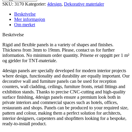
antall
SKU:
3170
Kategorier:
4design
,
Dekorative materialer
Beskrivelse
Mer informasjon
Om merket
Beskrivelse
Rigid and flexible panels in a variety of shapes and finishes.
Thickness from 3mm to 19mm. Please, contact us for further
information. No minimum order quantity. Prisene er oppgitt per 1 m²
og gjelder for TNT-materiale.
4design panels are specially developed for modern interior projects
where design, functionality and durability are equally important. Our
decorative wall and furniture panels can be used for reception
counters, wall cladding, ceilings, furniture fronts, retail fittings and
exhibition stands. Thanks to precise CNC-cutting and high-quality
surface finishing, 4design panels ensure a premium look both in
private interiors and commercial spaces such as hotels, offices,
restaurants and shops. Panels can be produced to your required size,
pattern and colour, making them a perfect solution for architects,
interior designers, carpenters and shopfitters looking for a bespoke,
ready-to-install product.