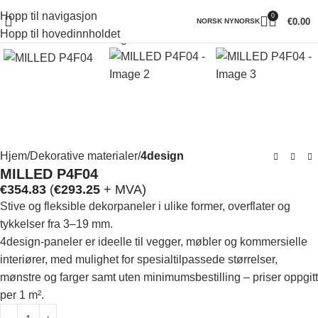
Hopp til navigasjon
0
Klikk for å forstørre
€
0.00
NORSK NYNORSK
Hopp til hovedinnholdet
Hjem
Dekorative materialer
4design
MILLED P4F04
€
354.83
(
€
293.25
+ MVA)
Stive og fleksible dekorpaneler i ulike former, overflater og
tykkelser fra 3–19 mm.
4design-paneler er ideelle til vegger, møbler og kommersielle
interiører, med mulighet for spesialtilpassede størrelser,
mønstre og farger samt uten minimumsbestilling – priser oppgitt
per 1 m².