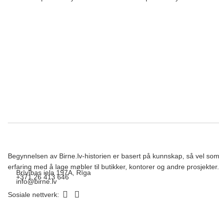
Begynnelsen av Birne.lv-historien er basert på kunnskap, så vel so
erfaring med å lage møbler til butikker, kontorer og andre prosjekter.
Brīvības iela 197A, Rīga
+371 26 413 646
info@birne.lv
Sosiale nettverk: