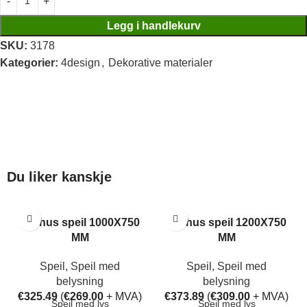
Legg i handlekurv
SKU:
3178
Kategorier:
4design
,
Dekorative materialer
Du liker kanskje
Aarhus speil 1000X750
Aarhus speil 1200X750
MM
MM
Speil
,
Speil med
Speil
,
Speil med
belysning
belysning
€
325.49
(
€
269.00
+ MVA)
€
373.89
(
€
309.00
+ MVA)
Speil med lys
Speil med lys