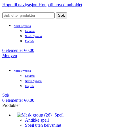
Hopp til navigasjon
Hopp til hovedinnholdet
Søk
Norsk Nynorsk
Latviešu
Norsk Nynorsk
English
0
elementer
€
0.00
Menyen
Norsk Nynorsk
Latviešu
Norsk Nynorsk
English
Søk
0
elementer
€
0.00
Produkter
Speil
Antikke speil
Speil uten belysning