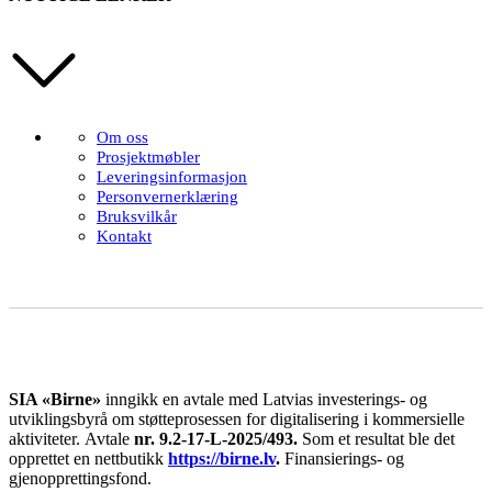
Om oss
Prosjektmøbler
Leveringsinformasjon
Personvernerklæring
Bruksvilkår
Kontakt
SIA «Birne»
inngikk en avtale med Latvias investerings- og
utviklingsbyrå om støtteprosessen for digitalisering i kommersielle
aktiviteter.
Avtale
nr. 9.2-17-L-2025/493.
Som et resultat ble det
opprettet en nettbutikk
https://birne.lv
.
Finansierings- og
gjenopprettingsfond.