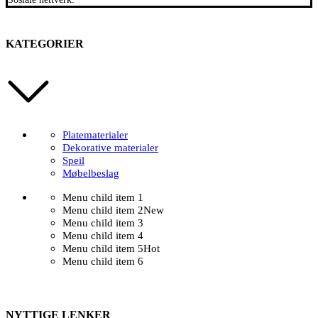
KATEGORIER
Platematerialer
Dekorative materialer
Speil
Møbelbeslag
Menu child item 1
Menu child item 2
New
Menu child item 3
Menu child item 4
Menu child item 5
Hot
Menu child item 6
NYTTIGE LENKER