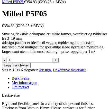
Milled P5F05
€
354.83
(
€
293.25
+ MVA)
Milled P5F05
€
354.83
(
€
293.25
+ MVA)
Stive og fleksible dekorpaneler i ulike former, overflater og tykkelser
fra 3–19 mm.
4design-paneler er ideelle til vegger, møbler og kommersielle
interiører, med mulighet for spesialtilpassede størrelser, mønstre og
farger samt uten minimumsbestilling – priser oppgitt per 1 m².
Milled
P5F05
Legg i handlekurv
antall
SKU:
3198
Kategorier:
4design
,
Dekorative materialer
Beskrivelse
Mer informasjon
Om merket
Beskrivelse
Rigid and flexible panels in a variety of shapes and finishes.
Thickness from 3mm to 19mm. Please, contact us for further