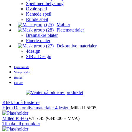
Speil med belysning
Ovale speil
Kantede speil
Runde speil
Møbler
Platematerialer
Brannsikre plater
Finerte plater
Dekorative materialer
4design
SIBU Design
Hjemmeside
Våre prosjekt
Butikk
Om oss
Klikk for å forstørre
Hjem
Dekorative materialer
4design
Milled P5F05
Milled P5F05
€
417.45
(
€
345.00
+ MVA)
Tilbake til produkter