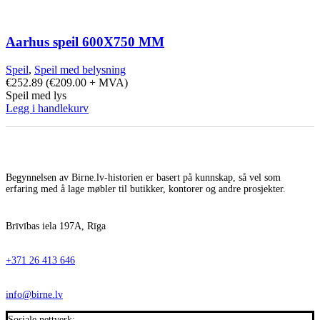
Aarhus speil 600X750 MM
Speil
,
Speil med belysning
€
252.89
(
€
209.00
+ MVA)
Speil med lys
Legg i handlekurv
Begynnelsen av Birne.lv-historien er basert på kunnskap, så vel som
erfaring med å lage møbler til butikker, kontorer og andre prosjekter.
Brīvības iela 197A, Rīga
+371 26 413 646
info@birne.lv
Sosiale nettverk: