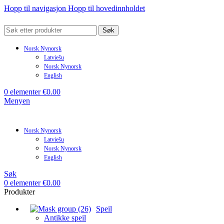
Hopp til navigasjon
Hopp til hovedinnholdet
Søk
Norsk Nynorsk
Latviešu
Norsk Nynorsk
English
0
elementer
€
0.00
Menyen
Norsk Nynorsk
Latviešu
Norsk Nynorsk
English
Søk
0
elementer
€
0.00
Produkter
Speil
Antikke speil