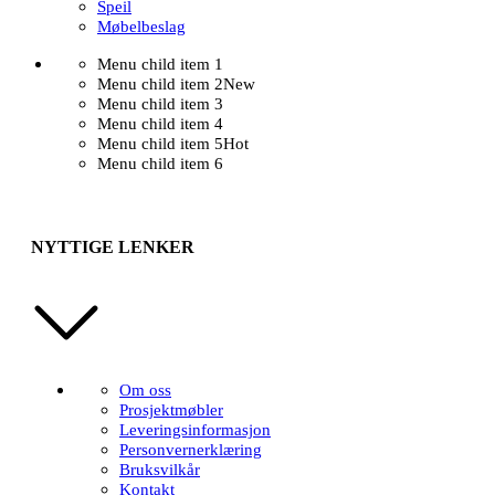
Speil
Møbelbeslag
Menu child item 1
Menu child item 2
New
Menu child item 3
Menu child item 4
Menu child item 5
Hot
Menu child item 6
NYTTIGE LENKER
Om oss
Prosjektmøbler
Leveringsinformasjon
Personvernerklæring
Bruksvilkår
Kontakt