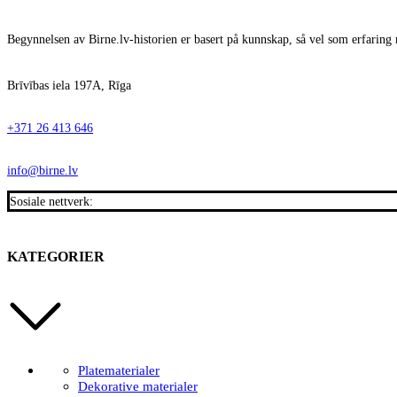
Begynnelsen av Birne.lv-historien er basert på kunnskap, så vel som erfaring 
Brīvības iela 197A, Rīga
+371 26 413 646
info@birne.lv
Sosiale nettverk:
KATEGORIER
Platematerialer
Dekorative materialer