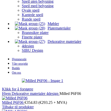
Speil uten belysning
Speil med belysning
Ovale speil
Kantede speil
Runde speil
Møbler
Platematerialer
Brannsikre plater
Finerte plater
Dekorative materialer
4design
SIBU Design
Hjemmeside
Våre prosjekt
Butikk
Om oss
Klikk for å forstørre
Hjem
Dekorative materialer
4design
Milled P6F06
Milled P6F06
€
354.83
(
€
293.25
+ MVA)
Tilbake til produkter