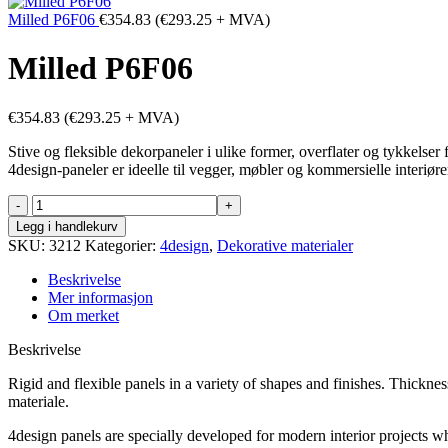
Milled P6F06
€
354.83
(
€
293.25
+ MVA)
Milled P6F06
€
354.83
(
€
293.25
+ MVA)
Stive og fleksible dekorpaneler i ulike former, overflater og tykkelse
4design-paneler er ideelle til vegger, møbler og kommersielle interiøre
Milled
P6F06
Legg i handlekurv
antall
SKU:
3212
Kategorier:
4design
,
Dekorative materialer
Beskrivelse
Mer informasjon
Om merket
Beskrivelse
Rigid and flexible panels in a variety of shapes and finishes. Thickn
materiale.
4design panels are specially developed for modern interior projects wh