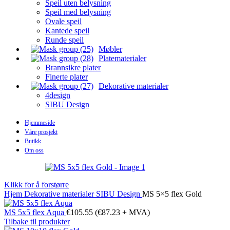
Speil uten belysning
Speil med belysning
Ovale speil
Kantede speil
Runde speil
Møbler
Platematerialer
Brannsikre plater
Finerte plater
Dekorative materialer
4design
SIBU Design
Hjemmeside
Våre prosjekt
Butikk
Om oss
Klikk for å forstørre
Hjem
Dekorative materialer
SIBU Design
MS 5×5 flex Gold
MS 5x5 flex Aqua
€
105.55
(
€
87.23
+ MVA)
Tilbake til produkter