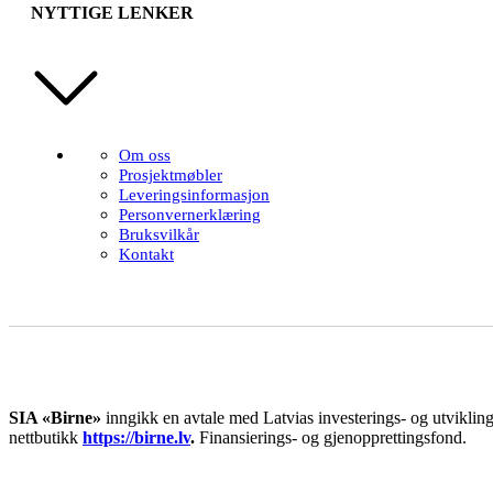
NYTTIGE LENKER
Om oss
Prosjektmøbler
Leveringsinformasjon
Personvernerklæring
Bruksvilkår
Kontakt
SIA «Birne»
inngikk en avtale med Latvias investerings- og utviklings
nettbutikk
https://birne.lv
.
Finansierings- og gjenopprettingsfond.