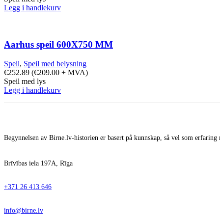
Legg i handlekurv
Aarhus speil 600X750 MM
Speil
,
Speil med belysning
€
252.89
(
€
209.00
+ MVA)
Speil med lys
Legg i handlekurv
Begynnelsen av Birne.lv-historien er basert på kunnskap, så vel som erfaring 
Brīvības iela 197A, Rīga
+371 26 413 646
info@birne.lv