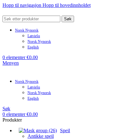
Hopp til navigasjon
Hopp til hovedinnholdet
Søk
Norsk Nynorsk
Latviešu
Norsk Nynorsk
English
0
elementer
€
0.00
Menyen
Norsk Nynorsk
Latviešu
Norsk Nynorsk
English
Søk
0
elementer
€
0.00
Produkter
Speil
Antikke speil