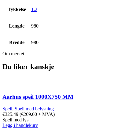
Tykkelse
1.2
Lengde
980
Bredde
980
Om merket
Du liker kanskje
Aarhus speil 1000X750 MM
Speil
,
Speil med belysning
€
325.49
(
€
269.00
+ MVA)
Speil med lys
Legg i handlekurv