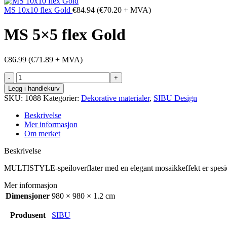
MS 10x10 flex Gold
€
84.94
(
€
70.20
+ MVA)
MS 5×5 flex Gold
€
86.99
(
€
71.89
+ MVA)
MS
5x5
Legg i handlekurv
flex
SKU:
1088
Kategorier:
Dekorative materialer
,
SIBU Design
Gold
antall
Beskrivelse
Mer informasjon
Om merket
Beskrivelse
MULTISTYLE-speiloverflater med en elegant mosaikkeffekt er spesielt 
Mer informasjon
Dimensjoner
980 × 980 × 1.2 cm
Produsent
SIBU