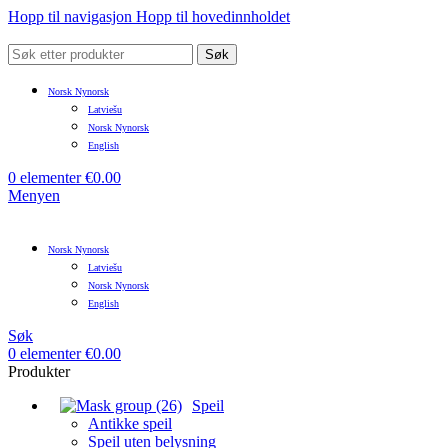
Hopp til navigasjon
Hopp til hovedinnholdet
Søk
Norsk Nynorsk
Latviešu
Norsk Nynorsk
English
0
elementer
€
0.00
Menyen
Norsk Nynorsk
Latviešu
Norsk Nynorsk
English
Søk
0
elementer
€
0.00
Produkter
Speil
Antikke speil
Speil uten belysning