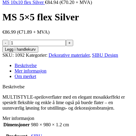
MS 10x10 flex Silver
€
84.94
(
€
70.20
+ MVA)
MS 5×5 flex Silver
€
86.99
(
€
71.89
+ MVA)
MS
5x5
Legg i handlekurv
flex
SKU:
1092
Kategorier:
Dekorative materialer
,
SIBU Design
Silver
antall
Beskrivelse
Mer informasjon
Om merket
Beskrivelse
MULTISTYLE-speiloverflater med en elegant mosaikkeffekt er
spesielt fleksible og enkle å lime også på buede flater – en
uunnværlig løsning for utstillings- og dekorasjonsbransjen.
Mer informasjon
Dimensjoner
980 × 980 × 1.2 cm