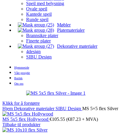
Speil med belysning
Ovale speil
Kantede speil
Runde speil
Møbler
Platematerialer
Brannsikre plater
Finerte plater
Dekorative materialer
4design
SIBU Design
Hjemmeside
Våre prosjekt
Butikk
Om oss
Klikk for å forstørre
Hjem
Dekorative materialer
SIBU Design
MS 5×5 flex Silver
MS 5x5 flex Hollywood
€
105.55
(
€
87.23
+ MVA)
Tilbake til produkter