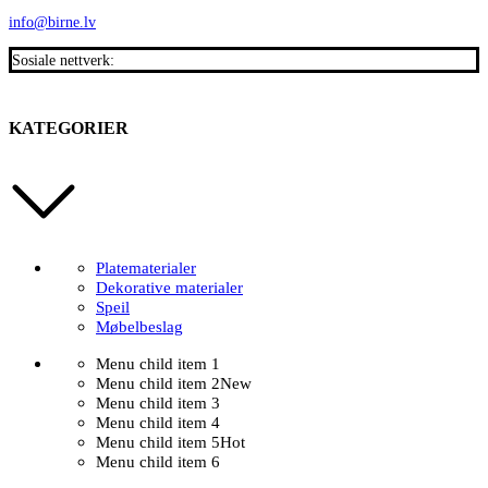
info@birne.lv
Sosiale nettverk:
KATEGORIER
Platematerialer
Dekorative materialer
Speil
Møbelbeslag
Menu child item 1
Menu child item 2
New
Menu child item 3
Menu child item 4
Menu child item 5
Hot
Menu child item 6