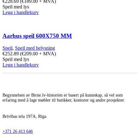
€
228.69
(
€
189.00
+ MVA)
Speil med lys
Legg i handlekurv
Aarhus speil 600X750 MM
Speil
,
Speil med belysning
€
252.89
(
€
209.00
+ MVA)
Speil med lys
Legg i handlekurv
Begynnelsen av Birne.lv-historien er basert på kunnskap, så vel som
erfaring med å lage møbler til butikker, kontorer og andre prosjekter.
Brīvības iela 197A, Rīga
+371 26 413 646