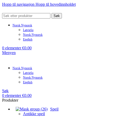
Hopp til navigasjon
Hopp til hovedinnholdet
Søk
Norsk Nynorsk
Latviešu
Norsk Nynorsk
English
0
elementer
€
0.00
Menyen
Norsk Nynorsk
Latviešu
Norsk Nynorsk
English
Søk
0
elementer
€
0.00
Produkter
Speil
Antikke speil