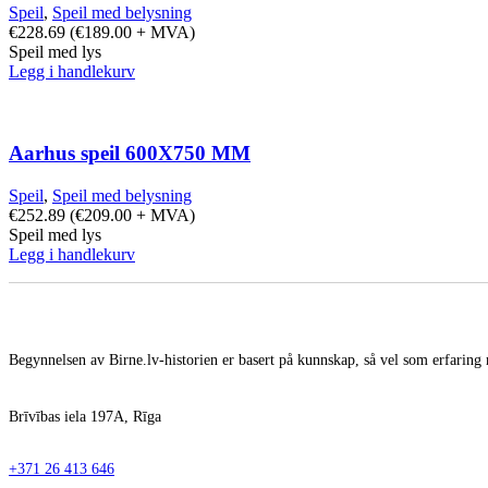
Speil
,
Speil med belysning
€
228.69
(
€
189.00
+ MVA)
Speil med lys
Legg i handlekurv
Aarhus speil 600X750 MM
Speil
,
Speil med belysning
€
252.89
(
€
209.00
+ MVA)
Speil med lys
Legg i handlekurv
Begynnelsen av Birne.lv-historien er basert på kunnskap, så vel som erfaring 
Brīvības iela 197A, Rīga
+371 26 413 646