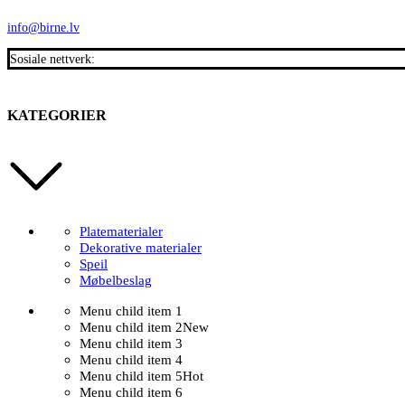
info@birne.lv
Sosiale nettverk:
KATEGORIER
Platematerialer
Dekorative materialer
Speil
Møbelbeslag
Menu child item 1
Menu child item 2
New
Menu child item 3
Menu child item 4
Menu child item 5
Hot
Menu child item 6