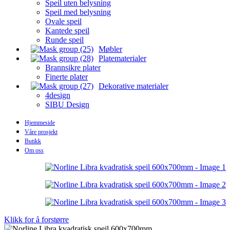
Speil uten belysning
Speil med belysning
Ovale speil
Kantede speil
Runde speil
Møbler
Platematerialer
Brannsikre plater
Finerte plater
Dekorative materialer
4design
SIBU Design
Hjemmeside
Våre prosjekt
Butikk
Om oss
Klikk for å forstørre