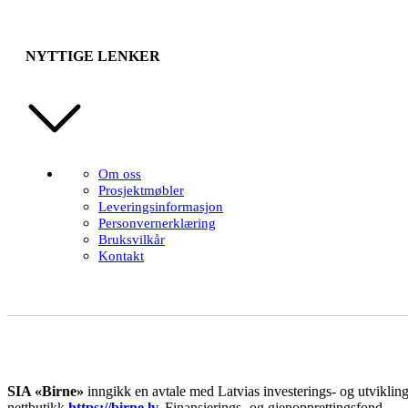
NYTTIGE LENKER
Om oss
Prosjektmøbler
Leveringsinformasjon
Personvernerklæring
Bruksvilkår
Kontakt
SIA «Birne»
inngikk en avtale med Latvias investerings- og utviklings
nettbutikk
https://birne.lv
.
Finansierings- og gjenopprettingsfond.