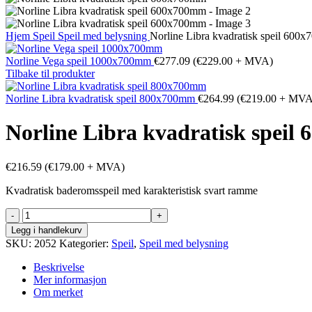
Hjem
Speil
Speil med belysning
Norline Libra kvadratisk speil 600
Norline Vega speil 1000x700mm
€
277.09
(
€
229.00
+ MVA)
Tilbake til produkter
Norline Libra kvadratisk speil 800x700mm
€
264.99
(
€
219.00
+ MVA
Norline Libra kvadratisk spei
€
216.59
(
€
179.00
+ MVA)
Kvadratisk baderomsspeil med karakteristisk svart ramme
Norline
Libra
Legg i handlekurv
kvadratisk
SKU:
2052
Kategorier:
Speil
,
Speil med belysning
speil
600x700mm
Beskrivelse
antall
Mer informasjon
Om merket