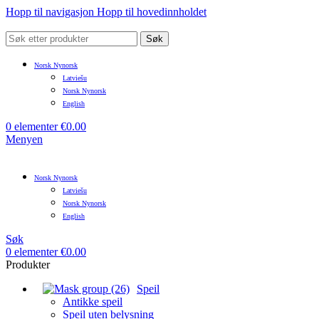
Hopp til navigasjon
Hopp til hovedinnholdet
Søk
Norsk Nynorsk
Latviešu
Norsk Nynorsk
English
0
elementer
€
0.00
Menyen
Norsk Nynorsk
Latviešu
Norsk Nynorsk
English
Søk
0
elementer
€
0.00
Produkter
Speil
Antikke speil
Speil uten belysning