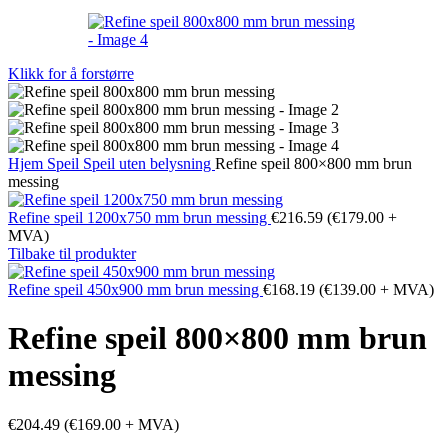
Klikk for å forstørre
Hjem
Speil
Speil uten belysning
Refine speil 800×800 mm brun
messing
Refine speil 1200x750 mm brun messing
€
216.59
(
€
179.00
+
MVA)
Tilbake til produkter
Refine speil 450x900 mm brun messing
€
168.19
(
€
139.00
+ MVA)
Refine speil 800×800 mm brun
messing
€
204.49
(
€
169.00
+ MVA)