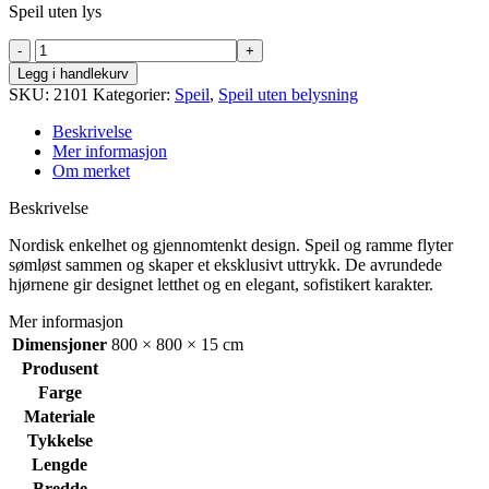
Speil uten lys
Refine
speil
Legg i handlekurv
800x800
SKU:
2101
Kategorier:
Speil
,
Speil uten belysning
mm
brun
Beskrivelse
messing
Mer informasjon
antall
Om merket
Beskrivelse
Nordisk enkelhet og gjennomtenkt design. Speil og ramme flyter
sømløst sammen og skaper et eksklusivt uttrykk. De avrundede
hjørnene gir designet letthet og en elegant, sofistikert karakter.
Mer informasjon
Dimensjoner
800 × 800 × 15 cm
Produsent
Farge
Materiale
Tykkelse
Lengde
Bredde