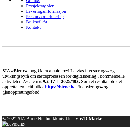
Om oss
Prosjektmøbler
Leveringsinformasjon
Personvernerklæring
Bruksvilkår
Kontakt
SIA «Birne»
inngikk en avtale med Latvias investerings- og
utviklingsbyrå om støtteprosessen for digitalisering i kommersielle
aktiviteter.
Avtale
nr. 9.2-17-L-2025/493.
Som et resultat ble det
opprettet en nettbutikk
https://birne.lv
.
Finansierings- og
gjenopprettingsfond.
© 2025 SIA Birne Nettbutikk utviklet av
WD Market