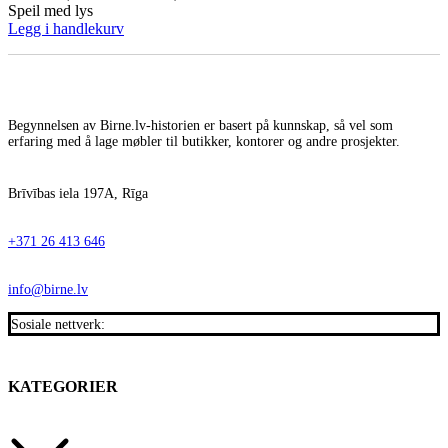
Speil med lys
Legg i handlekurv
Begynnelsen av Birne.lv-historien er basert på kunnskap, så vel som
erfaring med å lage møbler til butikker, kontorer og andre prosjekter.
Brīvības iela 197A, Rīga
+371 26 413 646
info@birne.lv
Sosiale nettverk:
KATEGORIER