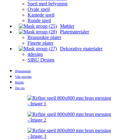
Speil med belysning
Ovale speil
Kantede speil
Runde speil
Møbler
Platematerialer
Brannsikre plater
Finerte plater
Dekorative materialer
4design
SIBU Design
Hjemmeside
Våre prosjekt
Butikk
Om oss