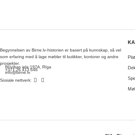
KA
Begynnelsen av Birne.lv-historien er basert på kunnskap, så vel
som erfaring med å lage møbler til butikker, kontorer og andre
Pla
prosjekter.
Brīvības iela 197A, Rīga
Dek
+371 26 413 646
info@birne.lv
Spe
Sosiale nettverk:
Møb