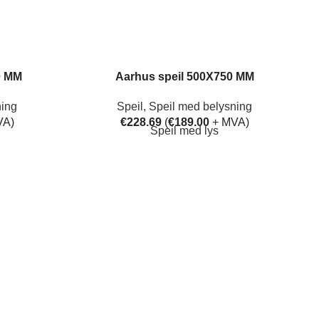
0 MM
Aarhus speil 500X750 MM
ning
Speil
,
Speil med belysning
VA)
€
228.69
(
€
189.00
+ MVA)
Speil med lys