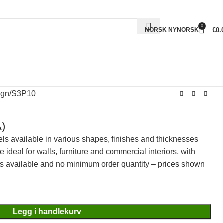
0
€
0.
NORSK NYNORSK
ign
S3P10
)
els available in various shapes, finishes and thicknesses
ideal for walls, furniture and commercial interiors, with
rs available and no minimum order quantity – prices shown
Legg i handlekurv