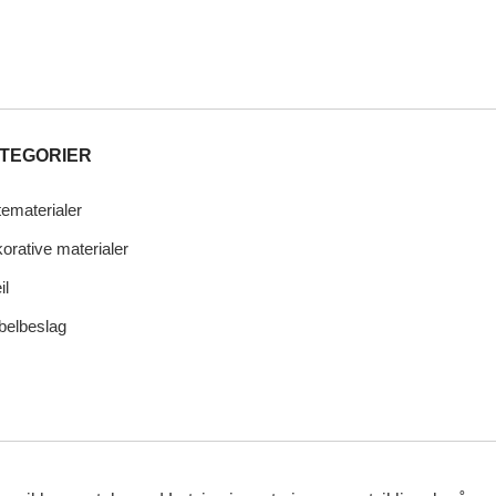
TEGORIER
tematerialer
orative materialer
il
elbeslag