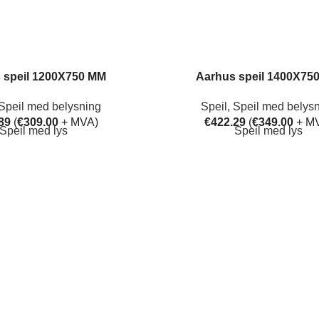
 speil 1200X750 MM
Aarhus speil 1400X75
Speil med belysning
Speil
,
Speil med belys
89
(
€
309.00
+ MVA)
€
422.29
(
€
349.00
+ M
Speil med lys
Speil med lys