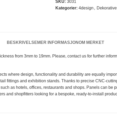
SKU:
3031
Kategorier:
4design
,
Dekorative
BESKRIVELSE
MER INFORMASJON
OM MERKET
Thickness from 3mm to 19mm. Please, contact us for further infor
cts where design, functionality and durability are equally impor
 retail fittings and exhibition stands. Thanks to precise CNC-cutt
such as hotels, offices, restaurants and shops. Panels can be p
ters and shopfitters looking for a bespoke, ready-to-install produc