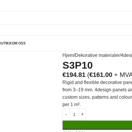
BUTIKK
OM OSS
Hjem
Dekorative materialer
4des
S3P10
€
194.81
(
€
161.00
+ MVA
Rigid and flexible decorative pan
from 3–19 mm. 4design panels are 
custom sizes, patterns and colou
per 1 m².