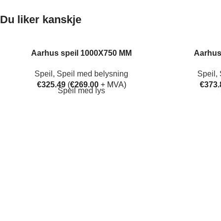
Du liker kanskje
Aarhus speil 1000X750 MM
Aarhus
Speil
,
Speil med belysning
Speil
,
€
325.49
(
€
269.00
+ MVA)
€
373.
Speil med lys