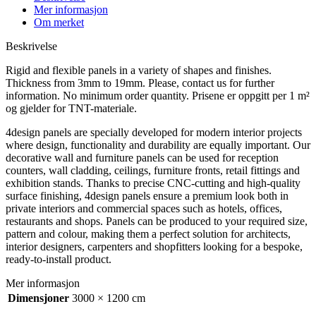
Mer informasjon
Om merket
Beskrivelse
Rigid and flexible panels in a variety of shapes and finishes.
Thickness from 3mm to 19mm. Please, contact us for further
information. No minimum order quantity. Prisene er oppgitt per 1 m²
og gjelder for TNT-materiale.
4design panels are specially developed for modern interior projects
where design, functionality and durability are equally important. Our
decorative wall and furniture panels can be used for reception
counters, wall cladding, ceilings, furniture fronts, retail fittings and
exhibition stands. Thanks to precise CNC-cutting and high-quality
surface finishing, 4design panels ensure a premium look both in
private interiors and commercial spaces such as hotels, offices,
restaurants and shops. Panels can be produced to your required size,
pattern and colour, making them a perfect solution for architects,
interior designers, carpenters and shopfitters looking for a bespoke,
ready-to-install product.
Mer informasjon
Dimensjoner
3000 × 1200 cm