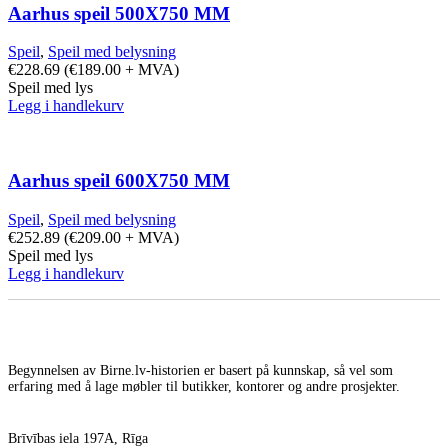
Aarhus speil 500X750 MM
Speil
,
Speil med belysning
€
228.69
(
€
189.00
+ MVA)
Speil med lys
Legg i handlekurv
Aarhus speil 600X750 MM
Speil
,
Speil med belysning
€
252.89
(
€
209.00
+ MVA)
Speil med lys
Legg i handlekurv
Begynnelsen av Birne.lv-historien er basert på kunnskap, så vel som
erfaring med å lage møbler til butikker, kontorer og andre prosjekter.
Brīvības iela 197A, Rīga