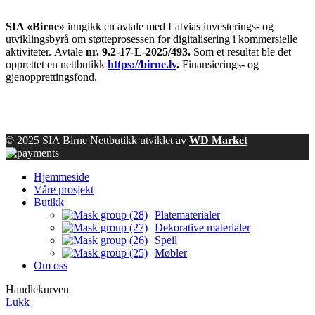
SIA «Birne»
inngikk en avtale med Latvias investerings- og
utviklingsbyrå om støtteprosessen for digitalisering i kommersielle
aktiviteter.
Avtale
nr. 9.2-17-L-2025/493.
Som et resultat ble det
opprettet en nettbutikk
https://birne.lv
.
Finansierings- og
gjenopprettingsfond.
© 2025 SIA Birne Nettbutikk utviklet av
WD Market
Hjemmeside
Våre prosjekt
Butikk
Platematerialer
Dekorative materialer
Speil
Møbler
Om oss
Handlekurven
Lukk