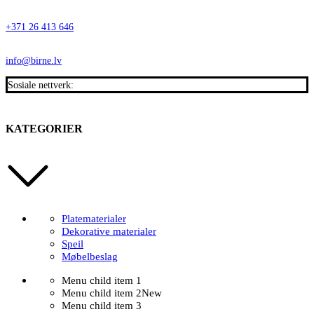
+371 26 413 646
info@birne.lv
Sosiale nettverk:
KATEGORIER
Platematerialer
Dekorative materialer
Speil
Møbelbeslag
Menu child item 1
Menu child item 2
New
Menu child item 3