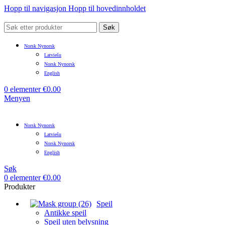
Hopp til navigasjon
Hopp til hovedinnholdet
Søk
Norsk Nynorsk
Latviešu
Norsk Nynorsk
English
0
elementer
€
0.00
Menyen
Norsk Nynorsk
Latviešu
Norsk Nynorsk
English
Søk
0
elementer
€
0.00
Produkter
Speil
Antikke speil
Speil uten belysning