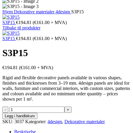
Hjem
Dekorative materialer
4design
S3P15
S3P15
€
194.81
(
€
161.00
+ MVA)
Tilbake til produkter
S3P15
€
194.81
(
€
161.00
+ MVA)
S3P15
€
194.81
(
€
161.00
+ MVA)
Rigid and flexible decorative panels available in various shapes,
finishes and thicknesses from 3–19 mm. 4design panels are ideal for
walls, furniture and commercial interiors, with custom sizes, patterns
and colours available and no minimum order quantity – prices
shown per 1 m².
S3P15
antall
Legg i handlekurv
SKU:
3037
Kategorier:
4design
,
Dekorative materialer
Beskrivelse