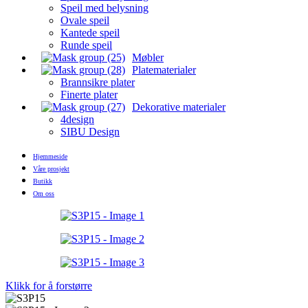
Speil med belysning
Ovale speil
Kantede speil
Runde speil
Møbler
Platematerialer
Brannsikre plater
Finerte plater
Dekorative materialer
4design
SIBU Design
Hjemmeside
Våre prosjekt
Butikk
Om oss
Klikk for å forstørre