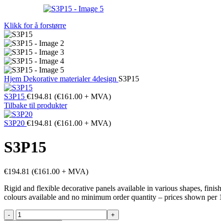
Klikk for å forstørre
Hjem
Dekorative materialer
4design
S3P15
S3P15
€
194.81
(
€
161.00
+ MVA)
Tilbake til produkter
S3P20
€
194.81
(
€
161.00
+ MVA)
S3P15
€
194.81
(
€
161.00
+ MVA)
Rigid and flexible decorative panels available in various shapes, fini
colours available and no minimum order quantity – prices shown per 
S3P15