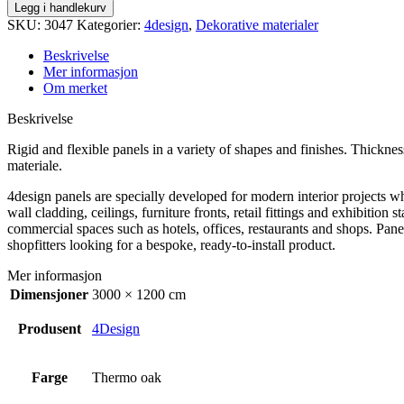
antall
Legg i handlekurv
SKU:
3047
Kategorier:
4design
,
Dekorative materialer
Beskrivelse
Mer informasjon
Om merket
Beskrivelse
Rigid and flexible panels in a variety of shapes and finishes. Thickn
materiale.
4design panels are specially developed for modern interior projects wh
wall cladding, ceilings, furniture fronts, retail fittings and exhibiti
commercial spaces such as hotels, offices, restaurants and shops. Panel
shopfitters looking for a bespoke, ready-to-install product.
Mer informasjon
Dimensjoner
3000 × 1200 cm
Produsent
4Design
Farge
Thermo oak