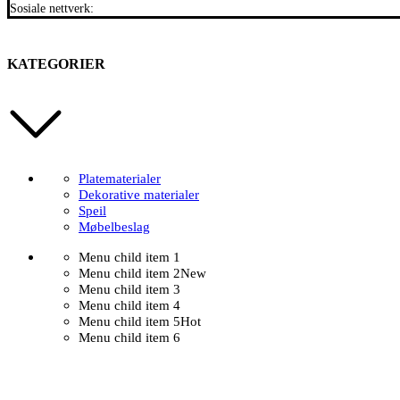
Sosiale nettverk:
KATEGORIER
Platematerialer
Dekorative materialer
Speil
Møbelbeslag
Menu child item 1
Menu child item 2
New
Menu child item 3
Menu child item 4
Menu child item 5
Hot
Menu child item 6