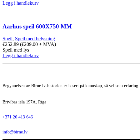
Legg i handlekurv
Aarhus speil 600X750 MM
Speil
,
Speil med belysning
€
252.89
(
€
209.00
+ MVA)
Speil med lys
Legg i handlekurv
Begynnelsen av Birne.lv-historien er basert på kunnskap, så vel som erfaring 
Brīvības iela 197A, Rīga
+371 26 413 646
info@birne.lv