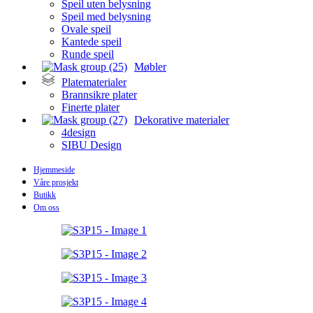
Speil uten belysning
Speil med belysning
Ovale speil
Kantede speil
Runde speil
Møbler
Platematerialer
Brannsikre plater
Finerte plater
Dekorative materialer
4design
SIBU Design
Hjemmeside
Våre prosjekt
Butikk
Om oss