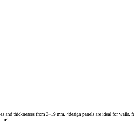
shes and thicknesses from 3–19 mm. 4design panels are ideal for walls, f
1 m².