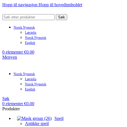
Hopp til navigasjon
Hopp til hovedinnholdet
Søk
Norsk Nynorsk
Latviešu
Norsk Nynorsk
English
0
elementer
€
0.00
Menyen
Norsk Nynorsk
Latviešu
Norsk Nynorsk
English
Søk
0
elementer
€
0.00
Produkter
Speil
Antikke speil