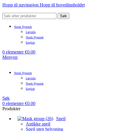
Hopp til navigasjon
Hopp til hovedinnholdet
Søk
Norsk Nynorsk
Latviešu
Norsk Nynorsk
English
0
elementer
€
0.00
Menyen
Norsk Nynorsk
Latviešu
Norsk Nynorsk
English
Søk
0
elementer
€
0.00
Produkter
Speil
Antikke speil
Speil uten belysning