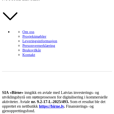
Om oss
Prosjektmøbler
Leveringsinformasjon
Personvernerklæring
Bruksvilkår
Kontakt
SIA «Birne»
inngikk en avtale med Latvias investerings- og
utviklingsbyrå om støtteprosessen for digitalisering i kommersielle
aktiviteter.
Avtale
nr. 9.2-17-L-2025/493.
Som et resultat ble det
opprettet en nettbutikk
https://birne.lv
.
Finansierings- og
gjenopprettingsfond.