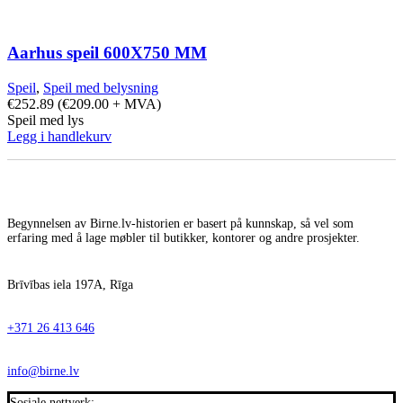
Aarhus speil 600X750 MM
Speil
,
Speil med belysning
€
252.89
(
€
209.00
+ MVA)
Speil med lys
Legg i handlekurv
Begynnelsen av Birne.lv-historien er basert på kunnskap, så vel som
erfaring med å lage møbler til butikker, kontorer og andre prosjekter.
Brīvības iela 197A, Rīga
+371 26 413 646
info@birne.lv
Sosiale nettverk: