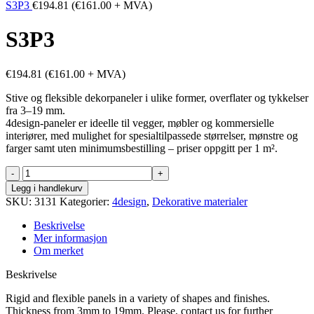
S3P3
€
194.81
(
€
161.00
+ MVA)
S3P3
€
194.81
(
€
161.00
+ MVA)
Stive og fleksible dekorpaneler i ulike former, overflater og tykkelser
fra 3–19 mm.
4design-paneler er ideelle til vegger, møbler og kommersielle
interiører, med mulighet for spesialtilpassede størrelser, mønstre og
farger samt uten minimumsbestilling – priser oppgitt per 1 m².
S3P3
antall
Legg i handlekurv
SKU:
3131
Kategorier:
4design
,
Dekorative materialer
Beskrivelse
Mer informasjon
Om merket
Beskrivelse
Rigid and flexible panels in a variety of shapes and finishes.
Thickness from 3mm to 19mm. Please, contact us for further