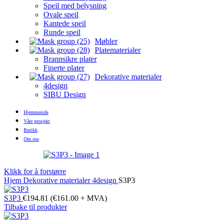
Speil med belysning
Ovale speil
Kantede speil
Runde speil
Møbler
Platematerialer
Brannsikre plater
Finerte plater
Dekorative materialer
4design
SIBU Design
Hjemmeside
Våre prosjekt
Butikk
Om oss
Klikk for å forstørre
Hjem
Dekorative materialer
4design
S3P3
S3P3
€
194.81
(
€
161.00
+ MVA)
Tilbake til produkter