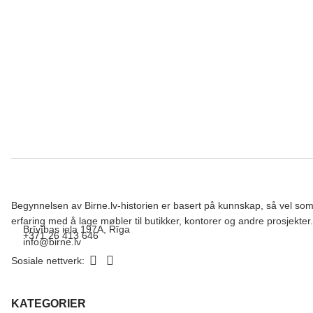
Begynnelsen av Birne.lv-historien er basert på kunnskap, så vel so
erfaring med å lage møbler til butikker, kontorer og andre prosjekter.
Brīvības iela 197A, Rīga
+371 26 413 646
info@birne.lv
Sosiale nettverk:
KATEGORIER