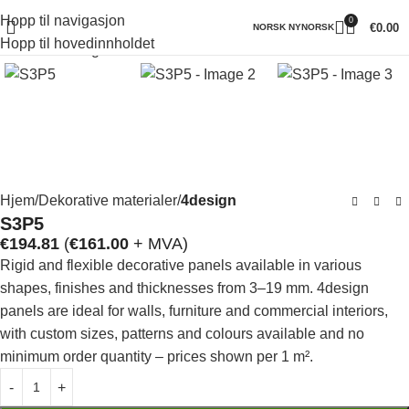
Hopp til navigasjon
0
Klikk for å forstørre
€
0.00
NORSK NYNORSK
Hopp til hovedinnholdet
Hjem
Dekorative materialer
4design
S3P5
€
194.81
(
€
161.00
+ MVA)
Rigid and flexible decorative panels available in various
shapes, finishes and thicknesses from 3–19 mm. 4design
panels are ideal for walls, furniture and commercial interiors,
with custom sizes, patterns and colours available and no
minimum order quantity – prices shown per 1 m².