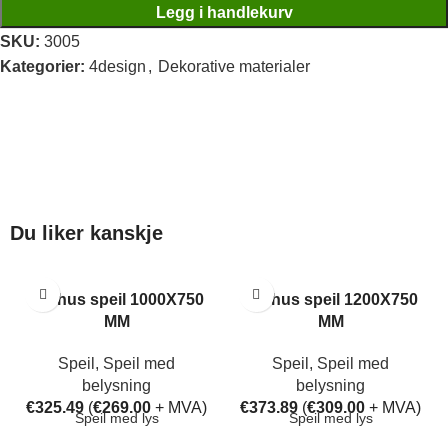
Legg i handlekurv
SKU:
3005
Kategorier:
4design
,
Dekorative materialer
Du liker kanskje
Aarhus speil 1000X750
Aarhus speil 1200X750
MM
MM
Speil
,
Speil med
Speil
,
Speil med
belysning
belysning
€
325.49
(
€
269.00
+ MVA)
€
373.89
(
€
309.00
+ MVA)
Speil med lys
Speil med lys