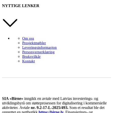
NYTTIGE LENKER
Om oss
Prosjektmøbler
Leveringsinformasjon
Personvernerklæring
Bruksvilkår
Kontakt
SIA «Birne»
inngikk en avtale med Latvias investerings- og
utviklingsbyrå om støtteprosessen for digitalisering i kommersielle
aktiviteter.
Avtale
nr. 9.2-17-L-2025/493.
Som et resultat ble det
opprettet en nettbutikk
https://birne.lv
.
Finansierings- og