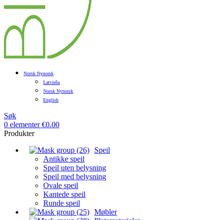
Norsk Nynorsk
Latviešu
Norsk Nynorsk
English
Søk
0
elementer
€
0.00
Produkter
Speil
Antikke speil
Speil uten belysning
Speil med belysning
Ovale speil
Kantede speil
Runde speil
Møbler