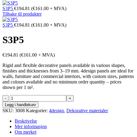
S3P5
€
194.81
(
€
161.00
+ MVA)
Tilbake til produkter
S3P5
€
194.81
(
€
161.00
+ MVA)
S3P5
€
194.81
(
€
161.00
+ MVA)
Rigid and flexible decorative panels available in various shapes,
finishes and thicknesses from 3–19 mm. 4design panels are ideal for
walls, furniture and commercial interiors, with custom sizes, patterns
and colours available and no minimum order quantity – prices
shown per 1 m².
S3P5
antall
Legg i handlekurv
SKU:
3008
Kategorier:
4design
,
Dekorative materialer
Beskrivelse
Mer informasjon
Om merket