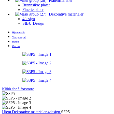
Platematerialer
Brannsikre plater
Finerte plater
Dekorative materialer
4design
SIBU Design
Hjemmeside
Våre prosjekt
Butikk
Om oss
Klikk for å forstørre
Hjem
Dekorative materialer
4design
S3P5