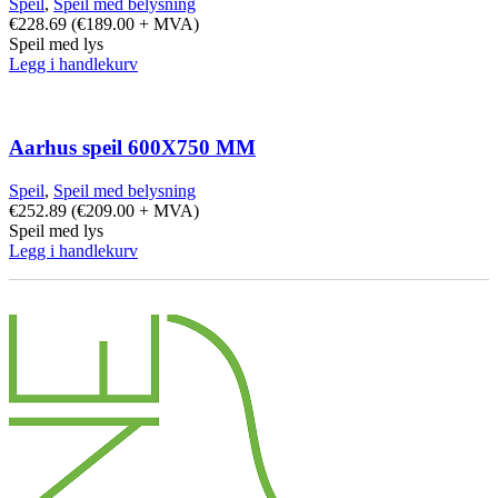
Speil
,
Speil med belysning
€
228.69
(
€
189.00
+ MVA)
Speil med lys
Legg i handlekurv
Aarhus speil 600X750 MM
Speil
,
Speil med belysning
€
252.89
(
€
209.00
+ MVA)
Speil med lys
Legg i handlekurv