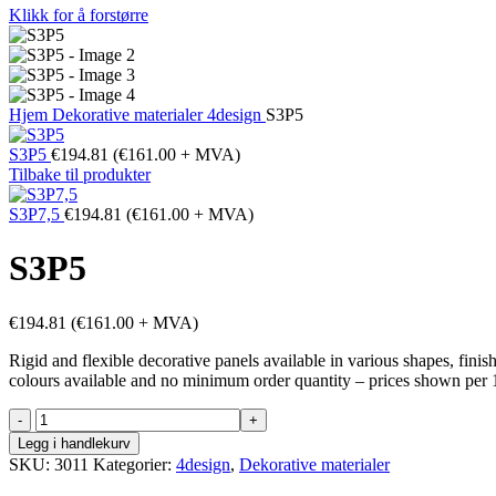
Klikk for å forstørre
Hjem
Dekorative materialer
4design
S3P5
S3P5
€
194.81
(
€
161.00
+ MVA)
Tilbake til produkter
S3P7,5
€
194.81
(
€
161.00
+ MVA)
S3P5
€
194.81
(
€
161.00
+ MVA)
Rigid and flexible decorative panels available in various shapes, fini
colours available and no minimum order quantity – prices shown per 
S3P5
antall
Legg i handlekurv
SKU:
3011
Kategorier:
4design
,
Dekorative materialer