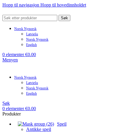
Hopp til navigasjon
Hopp til hovedinnholdet
Søk
Norsk Nynorsk
Latviešu
Norsk Nynorsk
English
0
elementer
€
0.00
Menyen
Norsk Nynorsk
Latviešu
Norsk Nynorsk
English
Søk
0
elementer
€
0.00
Produkter
Speil
Antikke speil