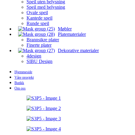
Speil uten belysning
Speil med belysning
Ovale speil
Kantede speil
Runde speil
Møbler
Platematerialer
Brannsikre plater
Finerte plater
Dekorative materialer
4design
SIBU Design
Hjemmeside
Våre prosjekt
Butikk
Om oss