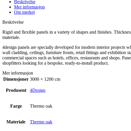
Beskrivelse
Mer informasjon
Om merket
Beskrivelse
Rigid and flexible panels in a variety of shapes and finishes. Thickn
materiale.
4design panels are specially developed for modern interior projects wh
wall cladding, ceilings, furniture fronts, retail fittings and exhibiti
commercial spaces such as hotels, offices, restaurants and shops. Panel
shopfitters looking for a bespoke, ready-to-install product.
Mer informasjon
Dimensjoner
3000 × 1200 cm
Produsent
4Design
Farge
Thermo oak
Materiale
Thermo oak