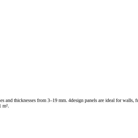
shes and thicknesses from 3–19 mm. 4design panels are ideal for walls, f
1 m².