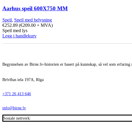
Aarhus speil 600X750 MM
Speil
,
Speil med belysning
€
252.89
(
€
209.00
+ MVA)
Speil med lys
Legg i handlekurv
Begynnelsen av Birne.lv-historien er basert på kunnskap, så vel som erfaring 
Brīvības iela 197A, Rīga
+371 26 413 646
info@birne.lv
Sosiale nettverk: