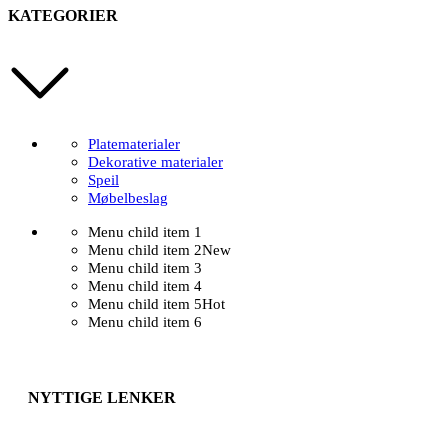
KATEGORIER
Platematerialer
Dekorative materialer
Speil
Møbelbeslag
Menu child item 1
Menu child item 2
New
Menu child item 3
Menu child item 4
Menu child item 5
Hot
Menu child item 6
NYTTIGE LENKER