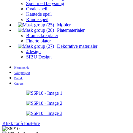
Speil med belysning
Ovale speil
Kantede speil
Runde speil
Møbler
Platematerialer
Brannsikre plater
Finerte plater
Dekorative materialer
4design
SIBU Design
Hjemmeside
Våre prosjekt
Butikk
Om oss
Klikk for å forstørre