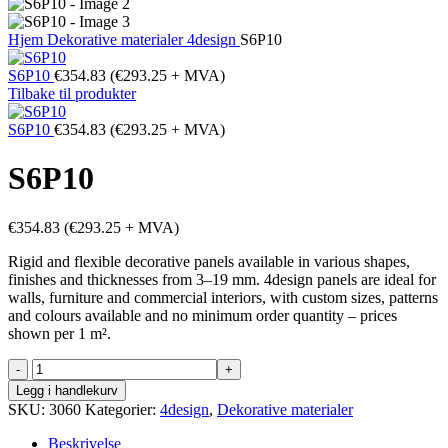
Hjem
Dekorative materialer
4design
S6P10
S6P10
€
354.83
(
€
293.25
+ MVA)
Tilbake til produkter
S6P10
€
354.83
(
€
293.25
+ MVA)
S6P10
€
354.83
(
€
293.25
+ MVA)
Rigid and flexible decorative panels available in various shapes,
finishes and thicknesses from 3–19 mm. 4design panels are ideal for
walls, furniture and commercial interiors, with custom sizes, patterns
and colours available and no minimum order quantity – prices
shown per 1 m².
S6P10
antall
Legg i handlekurv
SKU:
3060
Kategorier:
4design
,
Dekorative materialer
Beskrivelse