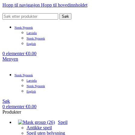
Hopp til navigasjon
Hopp til hovedinnholdet
Søk
Norsk Nynorsk
Latviešu
Norsk Nynorsk
English
0
elementer
€
0.00
Menyen
Norsk Nynorsk
Latviešu
Norsk Nynorsk
English
Søk
0
elementer
€
0.00
Produkter
Speil
Antikke speil
Speil uten belysning