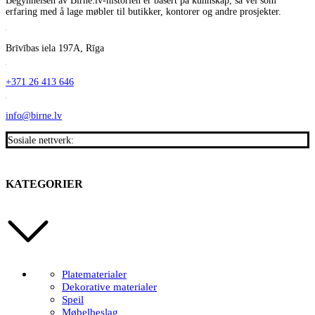
Begynnelsen av Birne.lv-historien er basert på kunnskap, så vel som
erfaring med å lage møbler til butikker, kontorer og andre prosjekter.
Brīvības iela 197A, Rīga
+371 26 413 646
info@birne.lv
Sosiale nettverk:
KATEGORIER
Platematerialer
Dekorative materialer
Speil
Møbelbeslag