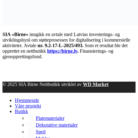
SIA «Birne»
inngikk en avtale med Latvias investerings- og
utviklingsbyrå om støtteprosessen for digitalisering i kommersielle
aktiviteter.
Avtale
nr. 9.2-17-L-2025/493.
Som et resultat ble det
opprettet en nettbutikk
https://birne.lv
.
Finansierings- og
gjenopprettingsfond.
© 2025 SIA Birne Nettbutikk utviklet av
WD Market
Hjemmeside
Våre prosjekt
Butikk
Platematerialer
Dekorative materialer
Speil