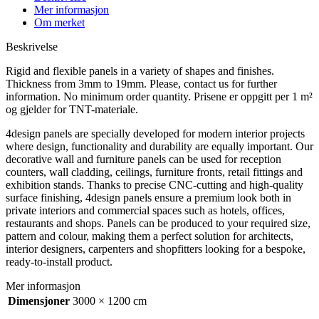
Mer informasjon
Om merket
Beskrivelse
Rigid and flexible panels in a variety of shapes and finishes.
Thickness from 3mm to 19mm. Please, contact us for further
information. No minimum order quantity. Prisene er oppgitt per 1 m²
og gjelder for TNT-materiale.
4design panels are specially developed for modern interior projects
where design, functionality and durability are equally important. Our
decorative wall and furniture panels can be used for reception
counters, wall cladding, ceilings, furniture fronts, retail fittings and
exhibition stands. Thanks to precise CNC-cutting and high-quality
surface finishing, 4design panels ensure a premium look both in
private interiors and commercial spaces such as hotels, offices,
restaurants and shops. Panels can be produced to your required size,
pattern and colour, making them a perfect solution for architects,
interior designers, carpenters and shopfitters looking for a bespoke,
ready-to-install product.
Mer informasjon
Dimensjoner
3000 × 1200 cm