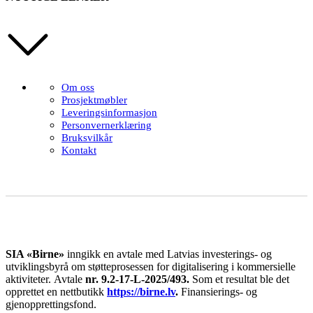
Om oss
Prosjektmøbler
Leveringsinformasjon
Personvernerklæring
Bruksvilkår
Kontakt
SIA «Birne»
inngikk en avtale med Latvias investerings- og
utviklingsbyrå om støtteprosessen for digitalisering i kommersielle
aktiviteter.
Avtale
nr. 9.2-17-L-2025/493.
Som et resultat ble det
opprettet en nettbutikk
https://birne.lv
.
Finansierings- og
gjenopprettingsfond.