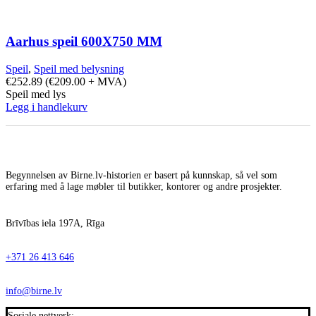
Aarhus speil 600X750 MM
Speil
,
Speil med belysning
€
252.89
(
€
209.00
+ MVA)
Speil med lys
Legg i handlekurv
Begynnelsen av Birne.lv-historien er basert på kunnskap, så vel som
erfaring med å lage møbler til butikker, kontorer og andre prosjekter.
Brīvības iela 197A, Rīga
+371 26 413 646
info@birne.lv
Sosiale nettverk: