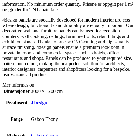
information. No minimum order quantity. Prisene er oppgitt per 1 m²
og gjelder for TNT-materiale.
4design panels are specially developed for modern interior projects
where design, functionality and durability are equally important. Our
decorative wall and furniture panels can be used for reception
counters, wall cladding, ceilings, furniture fronts, retail fittings and
exhibition stands. Thanks to precise CNC-cutting and high-quality
surface finishing, 4design panels ensure a premium look both in
private interiors and commercial spaces such as hotels, offices,
restaurants and shops. Panels can be produced to your required size,
pattern and colour, making them a perfect solution for architects,
interior designers, carpenters and shopfitters looking for a bespoke,
ready-to-install product.
Mer informasjon
Dimensjoner
3000 × 1200 cm
Produsent
4Design
Farge
Gabon Ebony
Materiale
Gabon Ebony