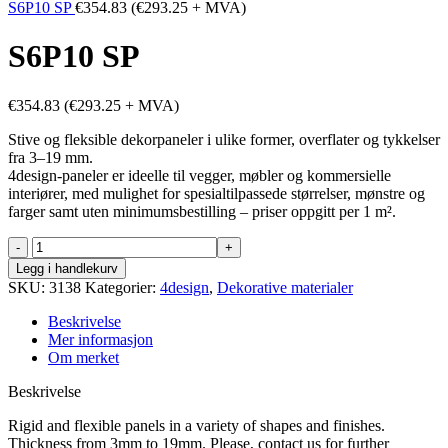
S6P10 SP
€
354.83
(
€
293.25
+ MVA)
S6P10 SP
€
354.83
(
€
293.25
+ MVA)
Stive og fleksible dekorpaneler i ulike former, overflater og tykkelser
fra 3–19 mm.
4design-paneler er ideelle til vegger, møbler og kommersielle
interiører, med mulighet for spesialtilpassede størrelser, mønstre og
farger samt uten minimumsbestilling – priser oppgitt per 1 m².
S6P10
SP
Legg i handlekurv
antall
SKU:
3138
Kategorier:
4design
,
Dekorative materialer
Beskrivelse
Mer informasjon
Om merket
Beskrivelse
Rigid and flexible panels in a variety of shapes and finishes.
Thickness from 3mm to 19mm. Please, contact us for further