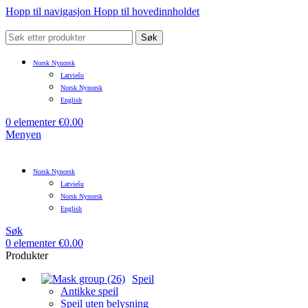
Hopp til navigasjon
Hopp til hovedinnholdet
Søk
Norsk Nynorsk
Latviešu
Norsk Nynorsk
English
0
elementer
€
0.00
Menyen
Norsk Nynorsk
Latviešu
Norsk Nynorsk
English
Søk
0
elementer
€
0.00
Produkter
Speil
Antikke speil
Speil uten belysning