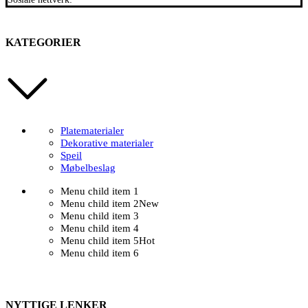
KATEGORIER
Platematerialer
Dekorative materialer
Speil
Møbelbeslag
Menu child item 1
Menu child item 2
New
Menu child item 3
Menu child item 4
Menu child item 5
Hot
Menu child item 6
NYTTIGE LENKER