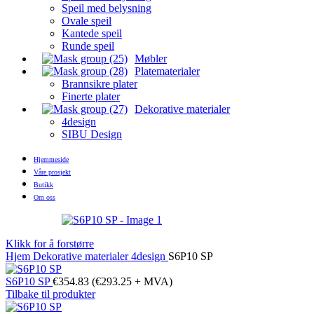
Speil med belysning
Ovale speil
Kantede speil
Runde speil
Møbler
Platematerialer
Brannsikre plater
Finerte plater
Dekorative materialer
4design
SIBU Design
Hjemmeside
Våre prosjekt
Butikk
Om oss
Klikk for å forstørre
Hjem
Dekorative materialer
4design
S6P10 SP
S6P10 SP
€
354.83
(
€
293.25
+ MVA)
Tilbake til produkter