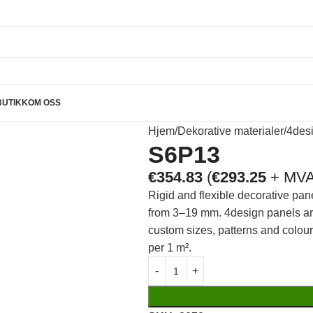
BUTIKK
OM OSS
Hjem
Dekorative materialer
4des
S6P13
€
354.83
(
€
293.25
+ MVA
Rigid and flexible decorative pan
from 3–19 mm. 4design panels are 
custom sizes, patterns and colou
per 1 m².