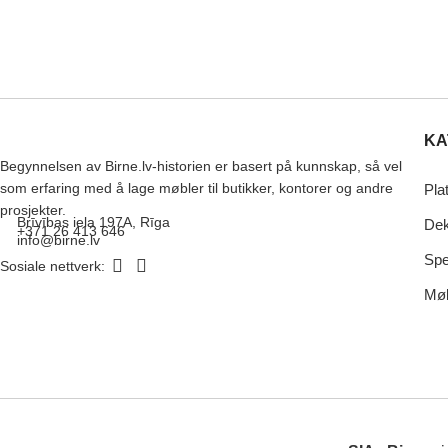
KA
Begynnelsen av Birne.lv-historien er basert på kunnskap, så vel
som erfaring med å lage møbler til butikker, kontorer og andre
Pla
prosjekter.
Brīvības iela 197A, Rīga
Dek
+371 26 413 646
info@birne.lv
Spe
Sosiale nettverk:
Møb