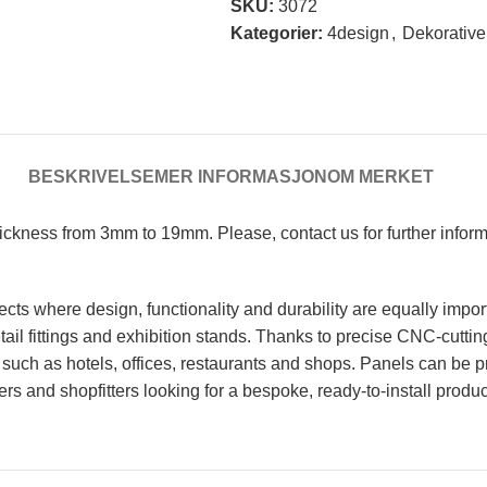
SKU:
3072
Kategorier:
4design
,
Dekorative
BESKRIVELSE
MER INFORMASJON
OM MERKET
Thickness from 3mm to 19mm. Please, contact us for further infor
cts where design, functionality and durability are equally impor
 retail fittings and exhibition stands. Thanks to precise CNC-cutt
such as hotels, offices, restaurants and shops. Panels can be p
ters and shopfitters looking for a bespoke, ready-to-install produc