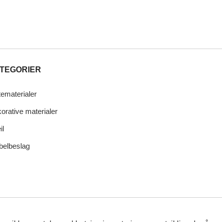
TEGORIER
tematerialer
orative materialer
il
elbeslag