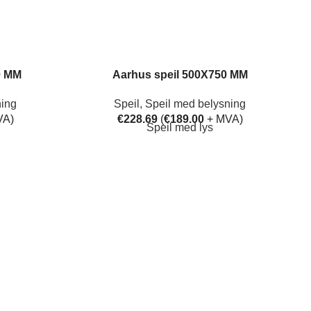
0 MM
Aarhus speil 500X750 MM
ning
Speil
,
Speil med belysning
VA)
€
228.69
(
€
189.00
+ MVA)
Speil med lys