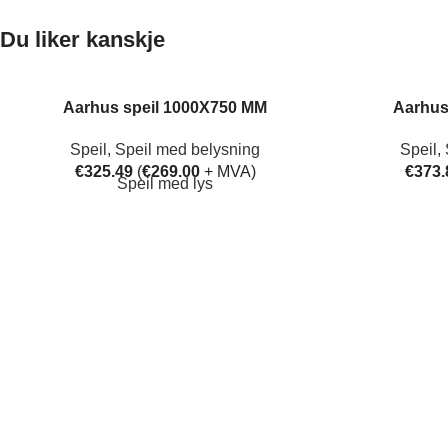
Du liker kanskje
Aarhus speil 1000X750 MM
Aarhus
Speil
,
Speil med belysning
Speil
,
€
325.49
(
€
269.00
+ MVA)
€
373.
Speil med lys