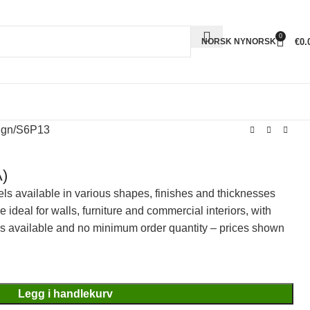
0
€
0.
NORSK NYNORSK
ign
S6P13
)
els available in various shapes, finishes and thicknesses
ideal for walls, furniture and commercial interiors, with
rs available and no minimum order quantity – prices shown
Legg i handlekurv