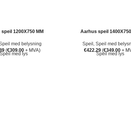
 speil 1200X750 MM
Aarhus speil 1400X75
Speil med belysning
Speil
,
Speil med belys
89
(
€
309.00
+ MVA)
€
422.29
(
€
349.00
+ M
Speil med lys
Speil med lys