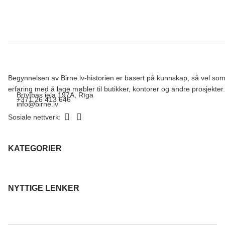
Begynnelsen av Birne.lv-historien er basert på kunnskap, så vel so
erfaring med å lage møbler til butikker, kontorer og andre prosjekter.
Brīvības iela 197A, Rīga
+371 26 413 646
info@birne.lv
Sosiale nettverk:
KATEGORIER
NYTTIGE LENKER