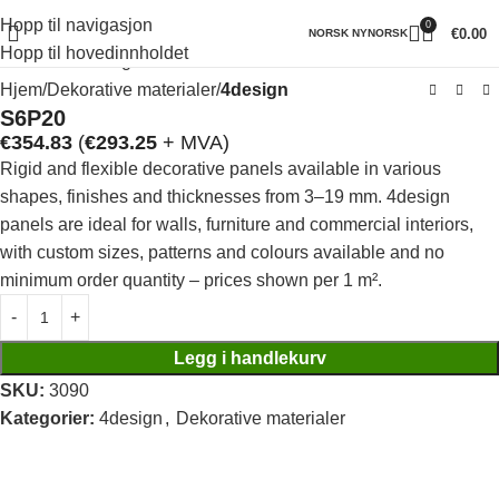
Hopp til navigasjon
0
Klikk for å forstørre
€
0.00
NORSK NYNORSK
Hopp til hovedinnholdet
Hjem
Dekorative materialer
4design
S6P20
€
354.83
(
€
293.25
+ MVA)
Rigid and flexible decorative panels available in various
shapes, finishes and thicknesses from 3–19 mm. 4design
panels are ideal for walls, furniture and commercial interiors,
with custom sizes, patterns and colours available and no
minimum order quantity – prices shown per 1 m².
Legg i handlekurv
SKU:
3090
Kategorier:
4design
,
Dekorative materialer