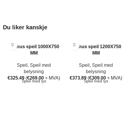
Du liker kanskje
Aarhus speil 1000X750
Aarhus speil 1200X750
MM
MM
Speil
,
Speil med
Speil
,
Speil med
belysning
belysning
€
325.49
(
€
269.00
+ MVA)
€
373.89
(
€
309.00
+ MVA)
Speil med lys
Speil med lys