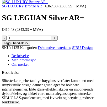
SG LUXURY Bronze AR+
€
367.30
(
€
303.55
+ MVA)
SG LEGUAN Silver AR+
€
415.43
(
€
343.33
+ MVA)
SG
LEGUAN
Legg i handlekurv
Silver
SKU:
1125
Kategorier:
Dekorative materialer
,
SIBU Design
AR+
antall
Beskrivelse
Mer informasjon
Om merket
Beskrivelse
Slitesterke, ripebestandige høyglansoverflater kombinert med
uttrykksfulle design danner grunnlaget for holdbare
interiørelementer. Ekte glass-effekten skaper en imponerende
dybdefølelse, og takket være materialegenskapene utmerker
SIBUGLAS-panelene seg med lav vekt og betydelig redusert
bruddrisiko.