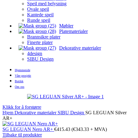
Speil med belysning
Ovale speil
Kantede speil
Runde speil
Møbler
Platematerialer
Brannsikre plater
Finerte plater
Dekorative materialer
4design
SIBU Design
Hjemmeside
Våre prosjekt
Butikk
Om oss
Klikk for å forstørre
Hjem
Dekorative materialer
SIBU Design
SG LEGUAN Silver
AR+
SG LEGUAN Nero AR+
€
415.43
(
€
343.33
+ MVA)
Tilbake til produkter