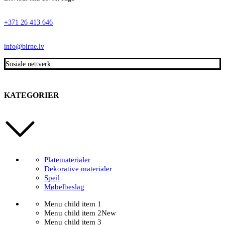
+371 26 413 646
info@birne.lv
Sosiale nettverk:
KATEGORIER
Platematerialer
Dekorative materialer
Speil
Møbelbeslag
Menu child item 1
Menu child item 2
New
Menu child item 3