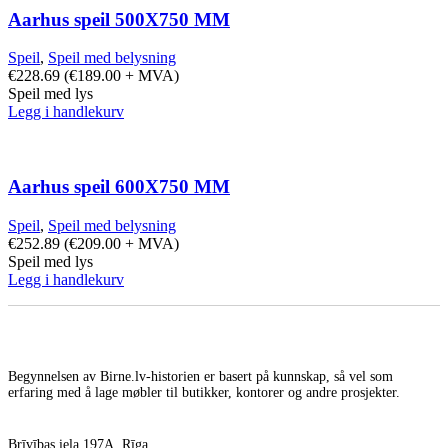
Aarhus speil 500X750 MM
Speil
,
Speil med belysning
€
228.69
(
€
189.00
+ MVA)
Speil med lys
Legg i handlekurv
Aarhus speil 600X750 MM
Speil
,
Speil med belysning
€
252.89
(
€
209.00
+ MVA)
Speil med lys
Legg i handlekurv
Begynnelsen av Birne.lv-historien er basert på kunnskap, så vel som
erfaring med å lage møbler til butikker, kontorer og andre prosjekter.
Brīvības iela 197A, Rīga