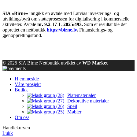
SIA «Birne»
inngikk en avtale med Latvias investerings- og
utviklingsbyrå om støtteprosessen for digitalisering i kommersielle
aktiviteter.
Avtale
nr. 9.2-17-L-2025/493.
Som et resultat ble det
opprettet en nettbutikk
https://birne.lv
.
Finansierings- og
gjenopprettingsfond.
© 2025 SIA Birne Nettbutikk utviklet av
WD Market
Hjemmeside
Våre prosjekt
Butikk
Platematerialer
Dekorative materialer
Speil
Møbler
Om oss
Handlekurven
Lukk