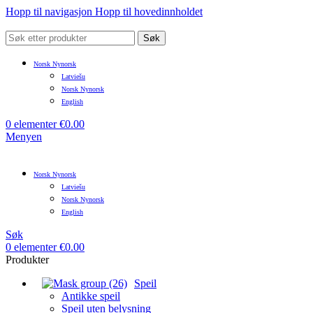
Hopp til navigasjon
Hopp til hovedinnholdet
Søk
Norsk Nynorsk
Latviešu
Norsk Nynorsk
English
0
elementer
€
0.00
Menyen
Norsk Nynorsk
Latviešu
Norsk Nynorsk
English
Søk
0
elementer
€
0.00
Produkter
Speil
Antikke speil
Speil uten belysning