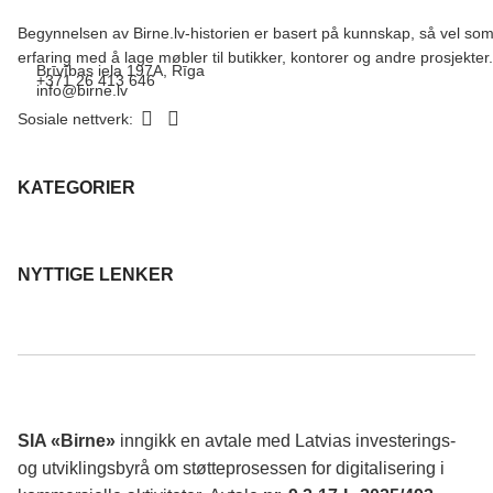
Begynnelsen av Birne.lv-historien er basert på kunnskap, så vel so
erfaring med å lage møbler til butikker, kontorer og andre prosjekter.
Brīvības iela 197A, Rīga
+371 26 413 646
info@birne.lv
Sosiale nettverk:
KATEGORIER
NYTTIGE LENKER
SIA «Birne»
inngikk en avtale med Latvias investerings-
og utviklingsbyrå om støtteprosessen for digitalisering i