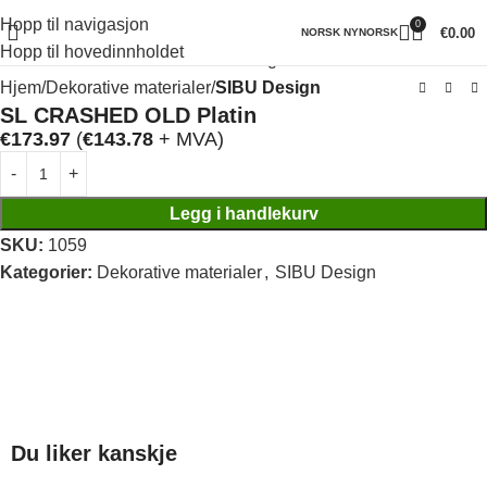
Hopp til navigasjon
0
Klikk for å forstørre
€
0.00
NORSK NYNORSK
Hopp til hovedinnholdet
Hjem
Dekorative materialer
SIBU Design
SL CRASHED OLD Platin
€
173.97
(
€
143.78
+ MVA)
Legg i handlekurv
SKU:
1059
Kategorier:
Dekorative materialer
,
SIBU Design
Du liker kanskje