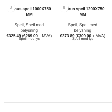
Aarhus speil 1000X750
Aarhus speil 1200X750
MM
MM
Speil
,
Speil med
Speil
,
Speil med
belysning
belysning
€
325.49
(
€
269.00
+ MVA)
€
373.89
(
€
309.00
+ MVA)
Speil med lys
Speil med lys