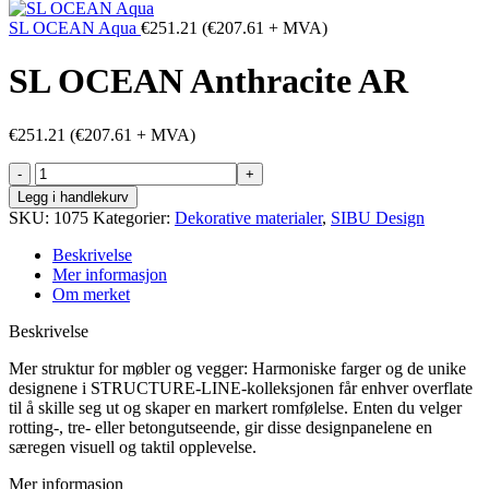
SL OCEAN Aqua
€
251.21
(
€
207.61
+ MVA)
SL OCEAN Anthracite AR
€
251.21
(
€
207.61
+ MVA)
SL
OCEAN
Legg i handlekurv
Anthracite
SKU:
1075
Kategorier:
Dekorative materialer
,
SIBU Design
AR
antall
Beskrivelse
Mer informasjon
Om merket
Beskrivelse
Mer struktur for møbler og vegger: Harmoniske farger og de unike
designene i STRUCTURE-LINE-kolleksjonen får enhver overflate
til å skille seg ut og skaper en markert romfølelse. Enten du velger
rotting-, tre- eller betongutseende, gir disse designpanelene en
særegen visuell og taktil opplevelse.
Mer informasjon