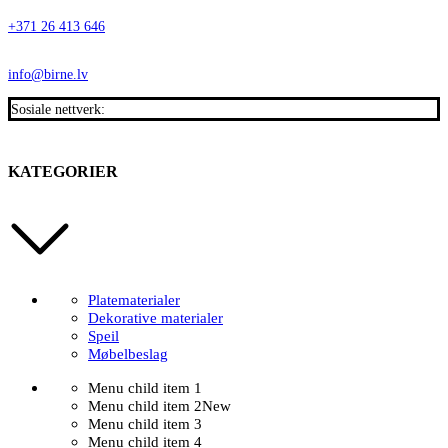
+371 26 413 646
info@birne.lv
Sosiale nettverk:
KATEGORIER
Platematerialer
Dekorative materialer
Speil
Møbelbeslag
Menu child item 1
Menu child item 2
New
Menu child item 3
Menu child item 4