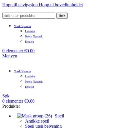
Hopp til navigasjon
Hopp til hovedinnholdet
Søk
Norsk Nynorsk
Latviešu
Norsk Nynorsk
English
0
elementer
€
0.00
Menyen
Norsk Nynorsk
Latviešu
Norsk Nynorsk
English
Søk
0
elementer
€
0.00
Produkter
Speil
Antikke speil
Speil uten belysning