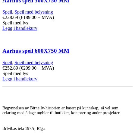
Aarhus speil 500X750 MM
Speil
,
Speil med belysning
€
228.69
(
€
189.00
+ MVA)
Speil med lys
Legg i handlekurv
Aarhus speil 600X750 MM
Speil
,
Speil med belysning
€
252.89
(
€
209.00
+ MVA)
Speil med lys
Legg i handlekurv
Begynnelsen av Birne.lv-historien er basert på kunnskap, så vel som
erfaring med å lage møbler til butikker, kontorer og andre prosjekter.
Brīvības iela 197A, Rīga