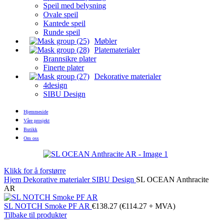
Speil med belysning
Ovale speil
Kantede speil
Runde speil
Møbler
Platematerialer
Brannsikre plater
Finerte plater
Dekorative materialer
4design
SIBU Design
Hjemmeside
Våre prosjekt
Butikk
Om oss
Klikk for å forstørre
Hjem
Dekorative materialer
SIBU Design
SL OCEAN Anthracite
AR
SL NOTCH Smoke PF AR
€
138.27
(
€
114.27
+ MVA)
Tilbake til produkter