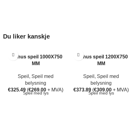
Du liker kanskje
Aarhus speil 1000X750
Aarhus speil 1200X750
MM
MM
Speil
,
Speil med
Speil
,
Speil med
belysning
belysning
€
325.49
(
€
269.00
+ MVA)
€
373.89
(
€
309.00
+ MVA)
Speil med lys
Speil med lys