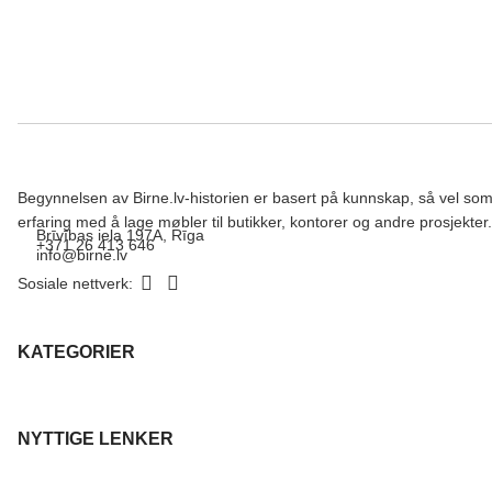
Begynnelsen av Birne.lv-historien er basert på kunnskap, så vel so
erfaring med å lage møbler til butikker, kontorer og andre prosjekter.
Brīvības iela 197A, Rīga
+371 26 413 646
info@birne.lv
Sosiale nettverk:
KATEGORIER
NYTTIGE LENKER