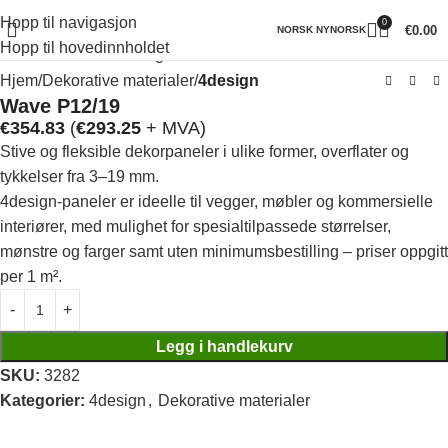
Hopp til navigasjon
0
Klikk for å forstørre
€
0.00
NORSK NYNORSK
Hopp til hovedinnholdet
Hjem
Dekorative materialer
4design
Wave P12/19
€
354.83
(
€
293.25
+ MVA)
Stive og fleksible dekorpaneler i ulike former, overflater og
tykkelser fra 3–19 mm.
4design-paneler er ideelle til vegger, møbler og kommersielle
interiører, med mulighet for spesialtilpassede størrelser,
mønstre og farger samt uten minimumsbestilling – priser oppgitt
per 1 m².
Legg i handlekurv
SKU:
3282
Kategorier:
4design
,
Dekorative materialer