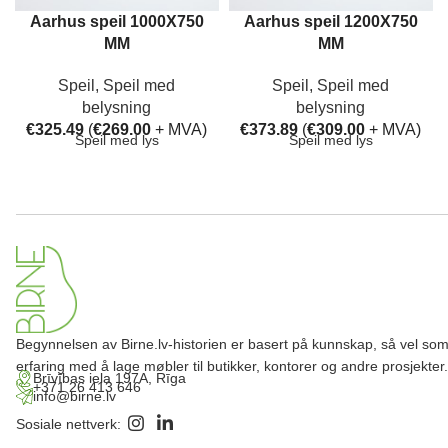
Aarhus speil 1000X750
Aarhus speil 1200X750
MM
MM
Speil
,
Speil med
Speil
,
Speil med
belysning
belysning
€
325.49
(
€
269.00
+ MVA)
€
373.89
(
€
309.00
+ MVA)
Speil med lys
Speil med lys
Begynnelsen av Birne.lv-historien er basert på kunnskap, så vel so
erfaring med å lage møbler til butikker, kontorer og andre prosjekter.
Brīvības iela 197A, Rīga
+371 26 413 646
info@birne.lv
Sosiale nettverk: