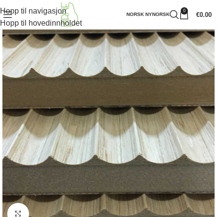
Hopp til navigasjon
0
€
0.00
NORSK NYNORSK
Hopp til hovedinnholdet
Klikk for å forstørre