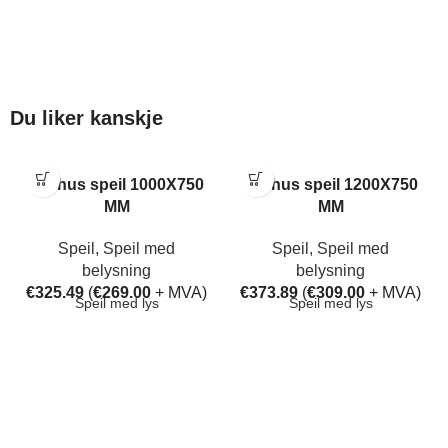
Du liker kanskje
Aarhus speil 1000X750
Aarhus speil 1200X750
MM
MM
Speil
,
Speil med
Speil
,
Speil med
belysning
belysning
€
325.49
(
€
269.00
+ MVA)
€
373.89
(
€
309.00
+ MVA)
Speil med lys
Speil med lys