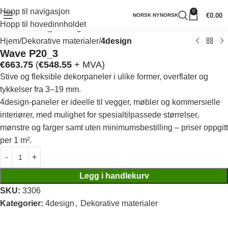
Hopp til navigasjon
0
Klikk for å forstørre
€
0.00
NORSK NYNORSK
Hopp til hovedinnholdet
Hjem
Dekorative materialer
4design
Wave P20_3
€
663.75
(
€
548.55
+ MVA)
Stive og fleksible dekorpaneler i ulike former, overflater og
tykkelser fra 3–19 mm.
4design-paneler er ideelle til vegger, møbler og kommersielle
interiører, med mulighet for spesialtilpassede størrelser,
mønstre og farger samt uten minimumsbestilling – priser oppgitt
per 1 m².
Legg i handlekurv
SKU:
3306
Kategorier:
4design
,
Dekorative materialer