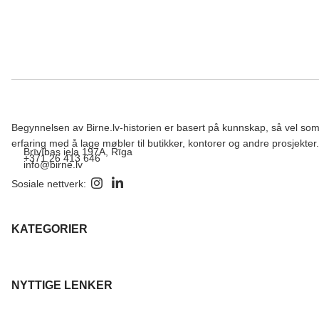
Begynnelsen av Birne.lv-historien er basert på kunnskap, så vel so
erfaring med å lage møbler til butikker, kontorer og andre prosjekter.
Brīvības iela 197A, Rīga
+371 26 413 646
info@birne.lv
Sosiale nettverk:
KATEGORIER
NYTTIGE LENKER