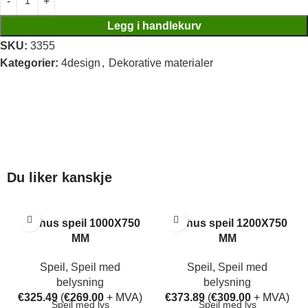
Legg i handlekurv
SKU:
3355
Kategorier:
4design
,
Dekorative materialer
Du liker kanskje
Aarhus speil 1000X750
Aarhus speil 1200X750
MM
MM
Speil
,
Speil med
Speil
,
Speil med
belysning
belysning
€
325.49
(
€
269.00
+ MVA)
€
373.89
(
€
309.00
+ MVA)
Speil med lys
Speil med lys