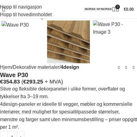
Hopp til navigasjon
0
Klikk for å forstørre
€
0.00
NORSK NYNORSK
Hopp til hovedinnholdet
Hjem
Dekorative materialer
4design
Wave P30
€
354.83
(
€
293.25
+ MVA)
Stive og fleksible dekorpaneler i ulike former, overflater og
tykkelser fra 3–19 mm.
4design-paneler er ideelle til vegger, møbler og kommersielle
interiører, med mulighet for spesialtilpassede størrelser,
mønstre og farger samt uten minimumsbestilling – priser oppgitt
per 1 m².