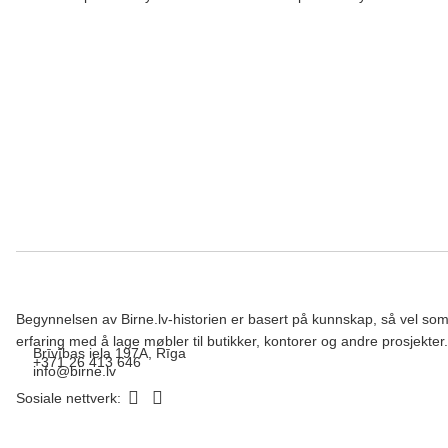
Begynnelsen av Birne.lv-historien er basert på kunnskap, så vel so
erfaring med å lage møbler til butikker, kontorer og andre prosjekter.
Brīvības iela 197A, Rīga
+371 26 413 646
info@birne.lv
Sosiale nettverk: