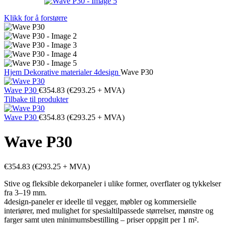
Klikk for å forstørre
Hjem
Dekorative materialer
4design
Wave P30
Wave P30
€
354.83
(
€
293.25
+ MVA)
Tilbake til produkter
Wave P30
€
354.83
(
€
293.25
+ MVA)
Wave P30
€
354.83
(
€
293.25
+ MVA)
Stive og fleksible dekorpaneler i ulike former, overflater og tykkelser
fra 3–19 mm.
4design-paneler er ideelle til vegger, møbler og kommersielle
interiører, med mulighet for spesialtilpassede størrelser, mønstre og
farger samt uten minimumsbestilling – priser oppgitt per 1 m².