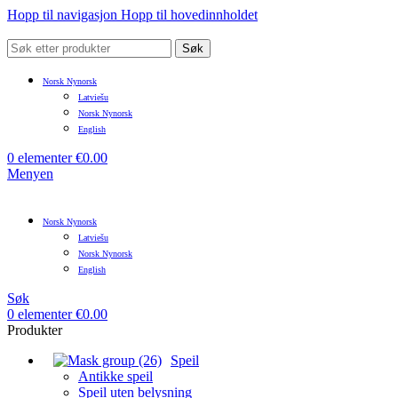
Hopp til navigasjon
Hopp til hovedinnholdet
Søk
Norsk Nynorsk
Latviešu
Norsk Nynorsk
English
0
elementer
€
0.00
Menyen
Norsk Nynorsk
Latviešu
Norsk Nynorsk
English
Søk
0
elementer
€
0.00
Produkter
Speil
Antikke speil
Speil uten belysning