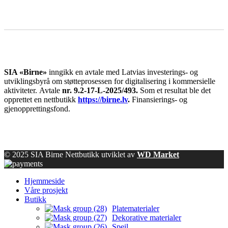
SIA «Birne»
inngikk en avtale med Latvias investerings- og
utviklingsbyrå om støtteprosessen for digitalisering i kommersielle
aktiviteter.
Avtale
nr. 9.2-17-L-2025/493.
Som et resultat ble det
opprettet en nettbutikk
https://birne.lv
.
Finansierings- og
gjenopprettingsfond.
© 2025 SIA Birne Nettbutikk utviklet av
WD Market
Hjemmeside
Våre prosjekt
Butikk
Platematerialer
Dekorative materialer
Speil