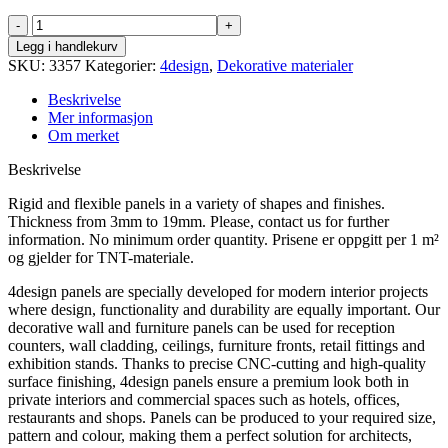
Wave
P30
Legg i handlekurv
antall
SKU:
3357
Kategorier:
4design
,
Dekorative materialer
Beskrivelse
Mer informasjon
Om merket
Beskrivelse
Rigid and flexible panels in a variety of shapes and finishes.
Thickness from 3mm to 19mm. Please, contact us for further
information. No minimum order quantity. Prisene er oppgitt per 1 m²
og gjelder for TNT-materiale.
4design panels are specially developed for modern interior projects
where design, functionality and durability are equally important. Our
decorative wall and furniture panels can be used for reception
counters, wall cladding, ceilings, furniture fronts, retail fittings and
exhibition stands. Thanks to precise CNC-cutting and high-quality
surface finishing, 4design panels ensure a premium look both in
private interiors and commercial spaces such as hotels, offices,
restaurants and shops. Panels can be produced to your required size,
pattern and colour, making them a perfect solution for architects,