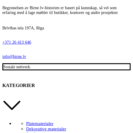
Begynnelsen av Birne.lv-historien er basert på kunnskap, så vel som
erfaring med å lage møbler til butikker, kontorer og andre prosjekter.
Brīvības iela 197A, Rīga
+371 26 413 646
info@birne.lv
Sosiale nettverk:
KATEGORIER
Platematerialer
Dekorative materialer