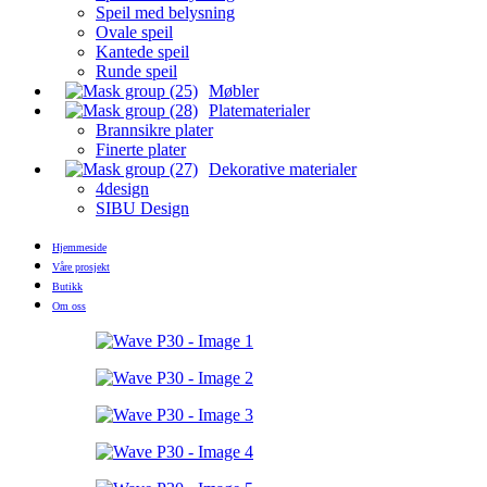
Speil med belysning
Ovale speil
Kantede speil
Runde speil
Møbler
Platematerialer
Brannsikre plater
Finerte plater
Dekorative materialer
4design
SIBU Design
Hjemmeside
Våre prosjekt
Butikk
Om oss