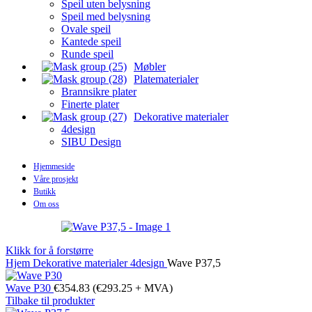
Speil uten belysning
Speil med belysning
Ovale speil
Kantede speil
Runde speil
Møbler
Platematerialer
Brannsikre plater
Finerte plater
Dekorative materialer
4design
SIBU Design
Hjemmeside
Våre prosjekt
Butikk
Om oss
Klikk for å forstørre
Hjem
Dekorative materialer
4design
Wave P37,5
Wave P30
€
354.83
(
€
293.25
+ MVA)
Tilbake til produkter