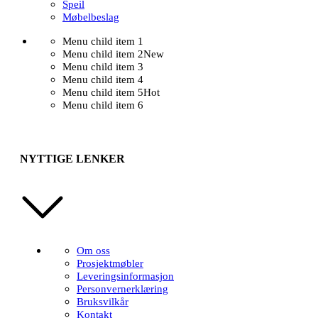
Speil
Møbelbeslag
Menu child item 1
Menu child item 2
New
Menu child item 3
Menu child item 4
Menu child item 5
Hot
Menu child item 6
NYTTIGE LENKER
Om oss
Prosjektmøbler
Leveringsinformasjon
Personvernerklæring
Bruksvilkår
Kontakt