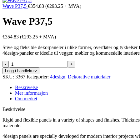
Wave P37,5
€
354.83
(
€
293.25
+ MVA)
Wave P37,5
€
354.83
(
€
293.25
+ MVA)
Stive og fleksible dekorpaneler i ulike former, overflater og tykkelse
4design-paneler er ideelle til vegger, møbler og kommersielle interiøre
Wave
P37,5
Legg i handlekurv
antall
SKU:
3367
Kategorier:
4design
,
Dekorative materialer
Beskrivelse
Mer informasjon
Om merket
Beskrivelse
Rigid and flexible panels in a variety of shapes and finishes. Thickn
materiale.
4design panels are specially developed for modern interior projects wh