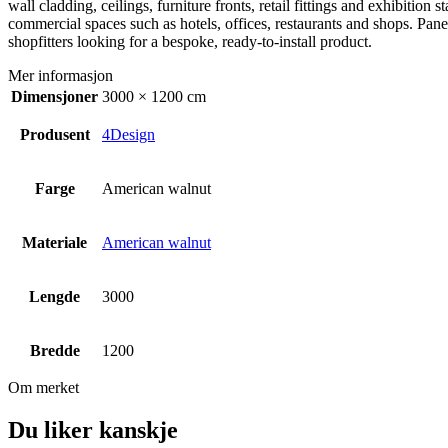
wall cladding, ceilings, furniture fronts, retail fittings and exhibiti
commercial spaces such as hotels, offices, restaurants and shops. Panel
shopfitters looking for a bespoke, ready-to-install product.
Mer informasjon
Dimensjoner
3000 × 1200 cm
Produsent
4Design
Farge
American walnut
Materiale
American walnut
Lengde
3000
Bredde
1200
Om merket
Du liker kanskje