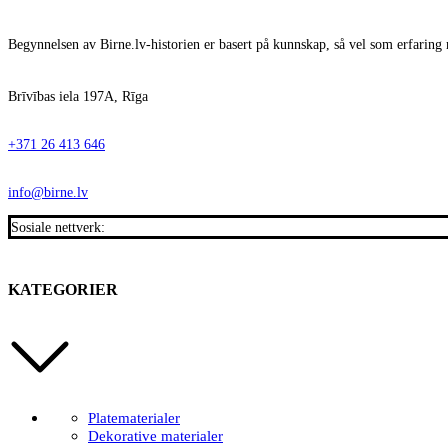
Begynnelsen av Birne.lv-historien er basert på kunnskap, så vel som erfaring 
Brīvības iela 197A, Rīga
+371 26 413 646
info@birne.lv
Sosiale nettverk:
KATEGORIER
Platematerialer
Dekorative materialer