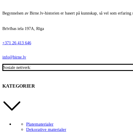
Begynnelsen av Birne.lv-historien er basert på kunnskap, så vel som erfaring 
Brīvības iela 197A, Rīga
+371 26 413 646
info@birne.lv
Sosiale nettverk:
KATEGORIER
Platematerialer
Dekorative materialer