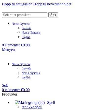
Hopp til navigasjon
Hopp til hovedinnholdet
Søk
Norsk Nynorsk
Latviešu
Norsk Nynorsk
English
0
elementer
€
0.00
Menyen
Norsk Nynorsk
Latviešu
Norsk Nynorsk
English
Søk
0
elementer
€
0.00
Produkter
Speil
Antikke speil