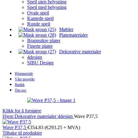
Speil uten belysning
Speil med belysning
Ovale speil
Kantede speil
Runde speil
Møbler
Platematerialer
Brannsikre plater
Finerte plater
Dekorative materialer
4design
SIBU Design
Hjemmeside
Våre prosjekt
Butikk
Om oss
Klikk for å forstørre
Hjem
Dekorative materialer
4design
Wave P37,5
Wave P37,5
€
354.83
(
€
293.25
+ MVA)
Tilbake til produkter