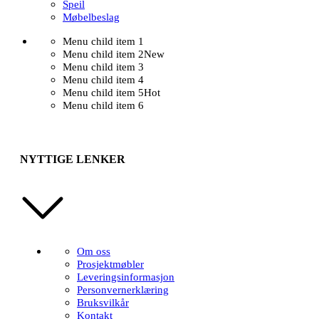
Speil
Møbelbeslag
Menu child item 1
Menu child item 2
New
Menu child item 3
Menu child item 4
Menu child item 5
Hot
Menu child item 6
NYTTIGE LENKER
Om oss
Prosjektmøbler
Leveringsinformasjon
Personvernerklæring
Bruksvilkår
Kontakt