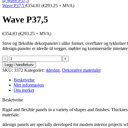
Wave P37,5
€
354.83
(
€
293.25
+ MVA)
Wave P37,5
€
354.83
(
€
293.25
+ MVA)
Stive og fleksible dekorpaneler i ulike former, overflater og tykkelse
4design-paneler er ideelle til vegger, møbler og kommersielle interiøre
Wave
P37,5
Legg i handlekurv
antall
SKU:
3372
Kategorier:
4design
,
Dekorative materialer
Beskrivelse
Mer informasjon
Om merket
Beskrivelse
Rigid and flexible panels in a variety of shapes and finishes. Thickn
materiale.
4design panels are specially developed for modern interior projects wh