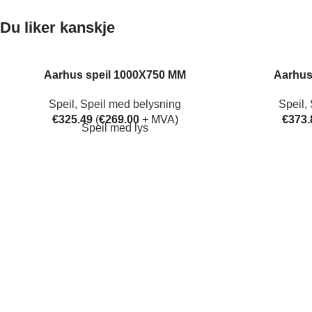
Du liker kanskje
Aarhus speil 1000X750 MM
Aarhus
Speil
,
Speil med belysning
Speil
,
€
325.49
(
€
269.00
+ MVA)
€
373.
Speil med lys