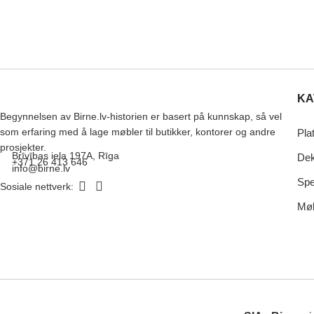
KA
Begynnelsen av Birne.lv-historien er basert på kunnskap, så vel
som erfaring med å lage møbler til butikker, kontorer og andre
Pla
prosjekter.
Brīvības iela 197A, Rīga
Dek
+371 26 413 646
info@birne.lv
Spe
Sosiale nettverk:
Møb