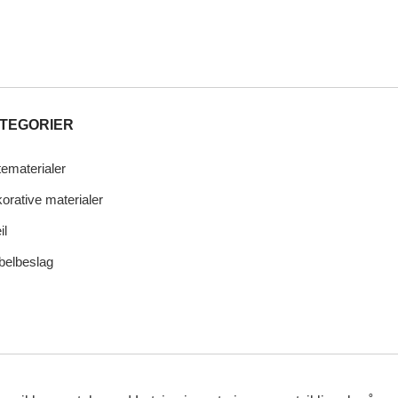
TEGORIER
tematerialer
orative materialer
il
elbeslag