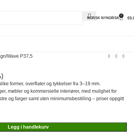
0
€
0.
NORSK NYNORSK
ign
Wave P37,5
)
ulike former, overflater og tykkelser fra 3–19 mm.
gger, møbler og kommersielle interiører, med mulighet for
stre og farger samt uten minimumsbestilling – priser oppgitt
Legg i handlekurv