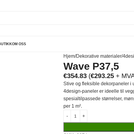
BUTIKK
OM OSS
Hjem
Dekorative materialer
4des
Wave P37,5
€
354.83
(
€
293.25
+ MVA
Stive og fleksible dekorpaneler i 
4design-paneler er ideelle til ve
spesialtilpassede størrelser, møn
per 1 m².