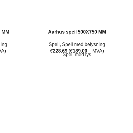
0 MM
Aarhus speil 500X750 MM
ning
Speil
,
Speil med belysning
VA)
€
228.69
(
€
189.00
+ MVA)
Speil med lys