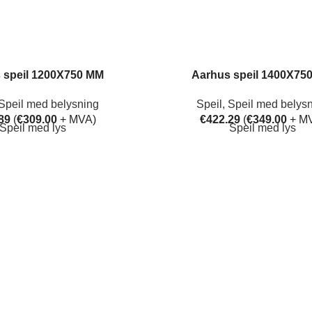
 speil 1200X750 MM
Aarhus speil 1400X75
Speil med belysning
Speil
,
Speil med belys
89
(
€
309.00
+ MVA)
€
422.29
(
€
349.00
+ M
Speil med lys
Speil med lys