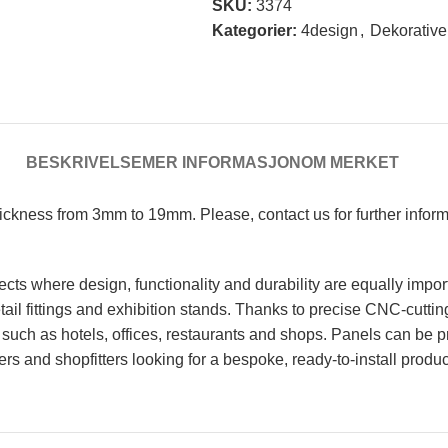
SKU:
3374
Kategorier:
4design
,
Dekorative
BESKRIVELSE
MER INFORMASJON
OM MERKET
Thickness from 3mm to 19mm. Please, contact us for further infor
cts where design, functionality and durability are equally impor
 retail fittings and exhibition stands. Thanks to precise CNC-cutt
such as hotels, offices, restaurants and shops. Panels can be p
ters and shopfitters looking for a bespoke, ready-to-install produc