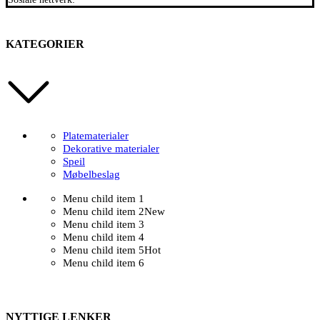
KATEGORIER
Platematerialer
Dekorative materialer
Speil
Møbelbeslag
Menu child item 1
Menu child item 2
New
Menu child item 3
Menu child item 4
Menu child item 5
Hot
Menu child item 6
NYTTIGE LENKER