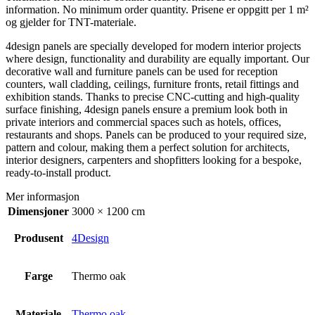
information. No minimum order quantity. Prisene er oppgitt per 1 m²
og gjelder for TNT-materiale.
4design panels are specially developed for modern interior projects
where design, functionality and durability are equally important. Our
decorative wall and furniture panels can be used for reception
counters, wall cladding, ceilings, furniture fronts, retail fittings and
exhibition stands. Thanks to precise CNC-cutting and high-quality
surface finishing, 4design panels ensure a premium look both in
private interiors and commercial spaces such as hotels, offices,
restaurants and shops. Panels can be produced to your required size,
pattern and colour, making them a perfect solution for architects,
interior designers, carpenters and shopfitters looking for a bespoke,
ready-to-install product.
Mer informasjon
Dimensjoner
3000 × 1200 cm
Produsent
4Design
Farge
Thermo oak
Materiale
Thermo oak