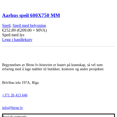
Aarhus speil 600X750 MM
Speil
,
Speil med belysning
€
252.89
(
€
209.00
+ MVA)
Speil med lys
Legg i handlekurv
Begynnelsen av Birne.lv-historien er basert på kunnskap, så vel som
erfaring med å lage møbler til butikker, kontorer og andre prosjekter.
Brīvības iela 197A, Rīga
+371 26 413 646
info@birne.lv
Sosiale nettverk: