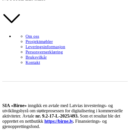
Om oss
Prosjektmøbler
Leveringsinformasjon
Personvernerklæring
Bruksvilkår
Kontakt
SIA «Birne»
inngikk en avtale med Latvias investerings- og
utviklingsbyrå om støtteprosessen for digitalisering i kommersielle
aktiviteter.
Avtale
nr. 9.2-17-L-2025/493.
Som et resultat ble det
opprettet en nettbutikk
https://birne.lv
.
Finansierings- og
gjenopprettingsfond.