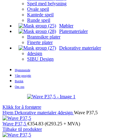
Speil med belysning
Ovale speil
Kantede speil
Runde speil
Møbler
Platematerialer
Brannsikre plater
Finerte plater
Dekorative materialer
4design
SIBU Design
Hjemmeside
Våre prosjekt
Butikk
Om oss
Klikk for å forstørre
Hjem
Dekorative materialer
4design
Wave P37,5
Wave P37,5
€
354.83
(
€
293.25
+ MVA)
Tilbake til produkter