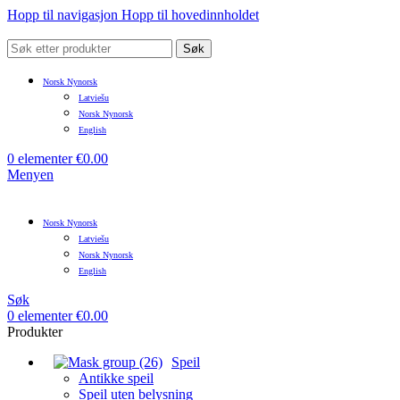
Hopp til navigasjon
Hopp til hovedinnholdet
Søk
Norsk Nynorsk
Latviešu
Norsk Nynorsk
English
0
elementer
€
0.00
Menyen
Norsk Nynorsk
Latviešu
Norsk Nynorsk
English
Søk
0
elementer
€
0.00
Produkter
Speil
Antikke speil
Speil uten belysning