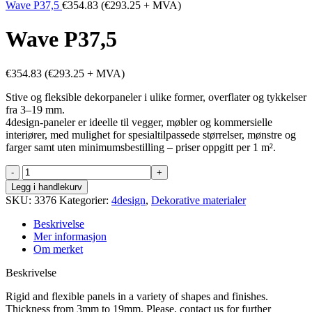
Wave P37,5
€
354.83
(
€
293.25
+ MVA)
Wave P37,5
€
354.83
(
€
293.25
+ MVA)
Stive og fleksible dekorpaneler i ulike former, overflater og tykkelser
fra 3–19 mm.
4design-paneler er ideelle til vegger, møbler og kommersielle
interiører, med mulighet for spesialtilpassede størrelser, mønstre og
farger samt uten minimumsbestilling – priser oppgitt per 1 m².
Wave
P37,5
Legg i handlekurv
antall
SKU:
3376
Kategorier:
4design
,
Dekorative materialer
Beskrivelse
Mer informasjon
Om merket
Beskrivelse
Rigid and flexible panels in a variety of shapes and finishes.
Thickness from 3mm to 19mm. Please, contact us for further