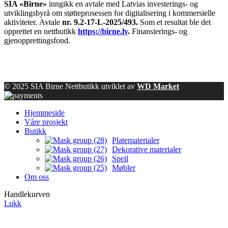
SIA «Birne»
inngikk en avtale med Latvias investerings- og
utviklingsbyrå om støtteprosessen for digitalisering i kommersielle
aktiviteter.
Avtale
nr. 9.2-17-L-2025/493.
Som et resultat ble det
opprettet en nettbutikk
https://birne.lv
.
Finansierings- og
gjenopprettingsfond.
© 2025 SIA Birne Nettbutikk utviklet av
WD Market
Hjemmeside
Våre prosjekt
Butikk
Platematerialer
Dekorative materialer
Speil
Møbler
Om oss
Handlekurven
Lukk