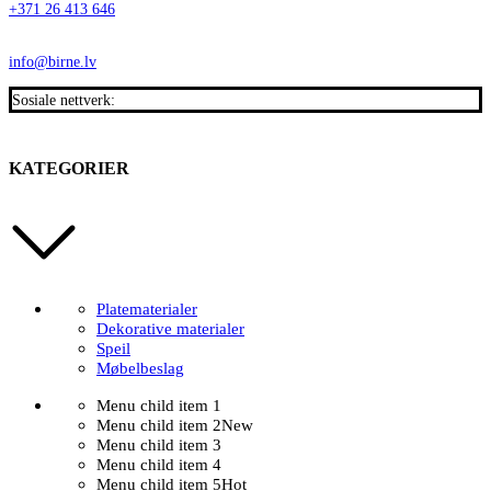
+371 26 413 646
info@birne.lv
Sosiale nettverk:
KATEGORIER
Platematerialer
Dekorative materialer
Speil
Møbelbeslag
Menu child item 1
Menu child item 2
New
Menu child item 3
Menu child item 4
Menu child item 5
Hot