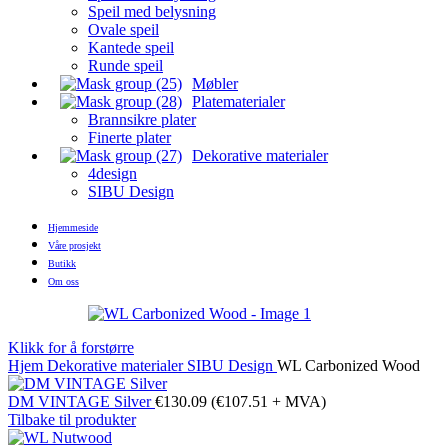
Speil med belysning
Ovale speil
Kantede speil
Runde speil
Møbler
Platematerialer
Brannsikre plater
Finerte plater
Dekorative materialer
4design
SIBU Design
Hjemmeside
Våre prosjekt
Butikk
Om oss
Klikk for å forstørre
Hjem
Dekorative materialer
SIBU Design
WL Carbonized Wood
DM VINTAGE Silver
€
130.09
(
€
107.51
+ MVA)
Tilbake til produkter