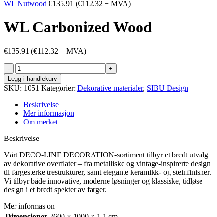
WL Nutwood
€
135.91
(
€
112.32
+ MVA)
WL Carbonized Wood
€
135.91
(
€
112.32
+ MVA)
WL
Carbonized
Legg i handlekurv
Wood
SKU:
1051
Kategorier:
Dekorative materialer
,
SIBU Design
antall
Beskrivelse
Mer informasjon
Om merket
Beskrivelse
Vårt DECO-LINE DECORATION-sortiment tilbyr et bredt utvalg
av dekorative overflater – fra metalliske og vintage-inspirerte design
til fargesterke trestrukturer, samt elegante keramikk- og steinfinisher.
Vi tilbyr både innovative, moderne løsninger og klassiske, tidløse
design i et bredt spekter av farger.
Mer informasjon
Dimensjoner
2600 × 1000 × 1.1 cm