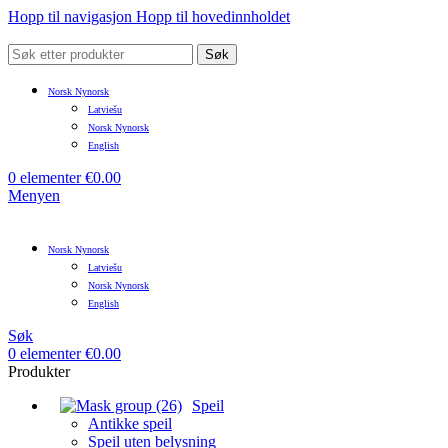
Hopp til navigasjon
Hopp til hovedinnholdet
Søk
Norsk Nynorsk
Latviešu
Norsk Nynorsk
English
0
elementer
€
0.00
Menyen
Norsk Nynorsk
Latviešu
Norsk Nynorsk
English
Søk
0
elementer
€
0.00
Produkter
Speil
Antikke speil
Speil uten belysning