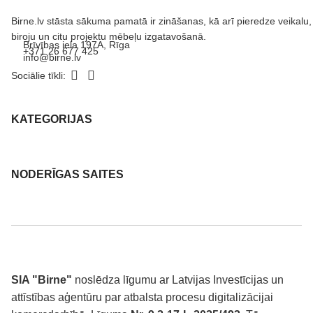
Birne.lv stāsta sākuma pamatā ir zināšanas, kā arī pieredze veikalu,
biroju un citu projektu mēbeļu izgatavošanā.
Brīvības iela 197A, Rīga
+371 26 677 425
info@birne.lv
Sociālie tīkli:
KATEGORIJAS
NODERĪGAS SAITES
SIA "Birne"
noslēdza līgumu ar Latvijas Investīcijas un
attīstības aģentūru par atbalsta procesu digitalizācijai