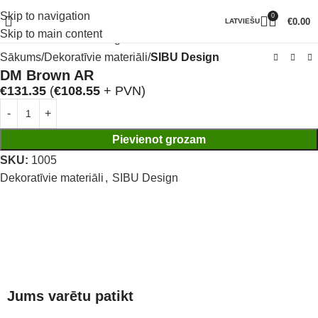
Skip to navigation
0
Klikšķiniet lai palielinātu
€
0.00
LATVIEŠU
Skip to main content
Sākums
Dekoratīvie materiāli
SIBU Design
DM Brown AR
€
131.35
(
€
108.55
+ PVN)
Pievienot grozam
SKU:
1005
Dekoratīvie materiāli
,
SIBU Design
Jums varētu patikt