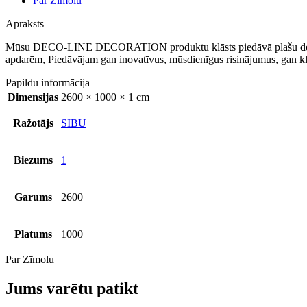
Par Zīmolu
Apraksts
Mūsu DECO-LINE DECORATION produktu klāsts piedāvā plašu dekoratī
apdarēm, Piedāvājam gan inovatīvus, mūsdienīgus risinājumus, gan kl
Papildu informācija
Dimensijas
2600 × 1000 × 1 cm
Ražotājs
SIBU
Biezums
1
Garums
2600
Platums
1000
Par Zīmolu
Jums varētu patikt