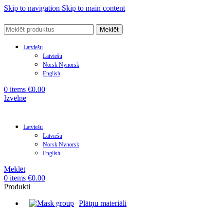
Skip to navigation
Skip to main content
Meklēt
Latviešu
Latviešu
Norsk Nynorsk
English
0
items
€
0.00
Izvēlne
Latviešu
Latviešu
Norsk Nynorsk
English
Meklēt
0
items
€
0.00
Produkti
Plātņu materiāli