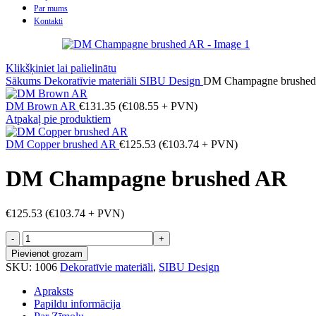
Par mums
Kontakti
Klikšķiniet lai palielinātu
Sākums
Dekoratīvie materiāli
SIBU Design
DM Champagne brushe
DM Brown AR
€
131.35
(
€
108.55
+ PVN)
Atpakaļ pie produktiem
DM Copper brushed AR
€
125.53
(
€
103.74
+ PVN)
DM Champagne brushed AR
€
125.53
(
€
103.74
+ PVN)
DM
Champagne
Pievienot grozam
brushed
SKU:
1006
Dekoratīvie materiāli
,
SIBU Design
AR
daudzums
Apraksts
Papildu informācija