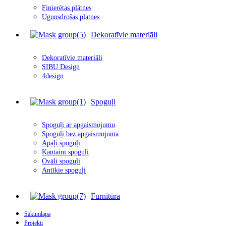
Finierētas plātnes
Ugunsdrošas platnes
Dekoratīvie materiāli
Dekoratīvie materiāli
SIBU Design
4design
Spoguļi
Spoguļi ar apgais
m
ojumu
Spoguļi bez apgaismojuma
Apaļi spoguļi
Kantaini spoguļi
Ovāli spoguļi
Antīkie spoguļi
Furnitūra
Sākumlapa
Projekti