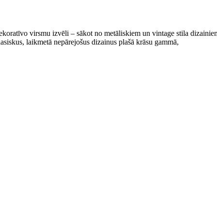
vo virsmu izvēli – sākot no metāliskiem un vintage stila dizainiem
asiskus, laikmetā nepārejošus dizainus plašā krāsu gammā,