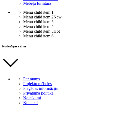
Mēbeļu furnitūra
Menu child item 1
Menu child item 2
New
Menu child item 3
Menu child item 4
Menu child item 5
Hot
Menu child item 6
Noderīgas saites
Par mums
Projektu mēbeles
Piegādes informācija
Privātuma politika
Noteikumi
Kontakti