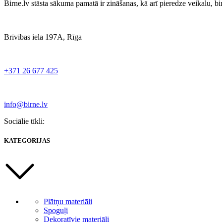
Birne.lv stāsta sākuma pamatā ir zināšanas, kā arī pieredze veikalu, b
Brīvības iela 197A, Rīga
+371 26 677 425
info@birne.lv
Sociālie tīkli:
KATEGORIJAS
Plātņu materiāli
Spoguļi
Dekoratīvie materiāli