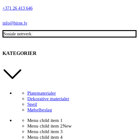
+371 26 413 646
info@birne.lv
Sosiale nettverk:
KATEGORIER
Platematerialer
Dekorative materialer
Speil
Møbelbeslag
Menu child item 1
Menu child item 2
New
Menu child item 3
Menu child item 4