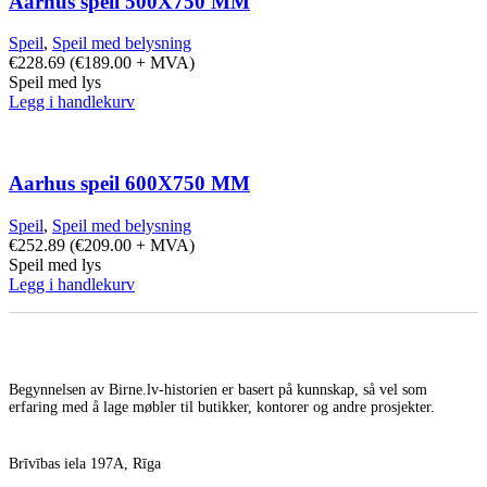
Aarhus speil 500X750 MM
Speil
,
Speil med belysning
€
228.69
(
€
189.00
+ MVA)
Speil med lys
Legg i handlekurv
Aarhus speil 600X750 MM
Speil
,
Speil med belysning
€
252.89
(
€
209.00
+ MVA)
Speil med lys
Legg i handlekurv
Begynnelsen av Birne.lv-historien er basert på kunnskap, så vel som
erfaring med å lage møbler til butikker, kontorer og andre prosjekter.
Brīvības iela 197A, Rīga