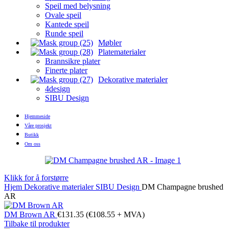
Speil med belysning
Ovale speil
Kantede speil
Runde speil
Møbler
Platematerialer
Brannsikre plater
Finerte plater
Dekorative materialer
4design
SIBU Design
Hjemmeside
Våre prosjekt
Butikk
Om oss
Klikk for å forstørre
Hjem
Dekorative materialer
SIBU Design
DM Champagne brushed
AR
DM Brown AR
€
131.35
(
€
108.55
+ MVA)
Tilbake til produkter