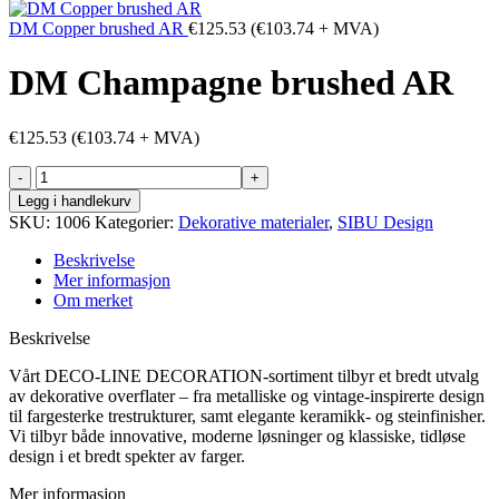
DM Copper brushed AR
€
125.53
(
€
103.74
+ MVA)
DM Champagne brushed AR
€
125.53
(
€
103.74
+ MVA)
DM
Champagne
Legg i handlekurv
brushed
SKU:
1006
Kategorier:
Dekorative materialer
,
SIBU Design
AR
antall
Beskrivelse
Mer informasjon
Om merket
Beskrivelse
Vårt DECO-LINE DECORATION-sortiment tilbyr et bredt utvalg
av dekorative overflater – fra metalliske og vintage-inspirerte design
til fargesterke trestrukturer, samt elegante keramikk- og steinfinisher.
Vi tilbyr både innovative, moderne løsninger og klassiske, tidløse
design i et bredt spekter av farger.
Mer informasjon