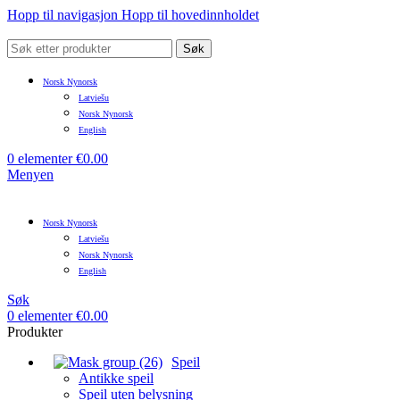
Hopp til navigasjon
Hopp til hovedinnholdet
Søk
Norsk Nynorsk
Latviešu
Norsk Nynorsk
English
0
elementer
€
0.00
Menyen
Norsk Nynorsk
Latviešu
Norsk Nynorsk
English
Søk
0
elementer
€
0.00
Produkter
Speil
Antikke speil
Speil uten belysning