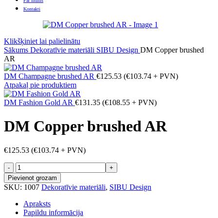
Par mums
Kontakti
Klikšķiniet lai palielinātu
Sākums
Dekoratīvie materiāli
SIBU Design
DM Copper brushed
AR
DM Champagne brushed AR
€
125.53
(
€
103.74
+ PVN)
Atpakaļ pie produktiem
DM Fashion Gold AR
€
131.35
(
€
108.55
+ PVN)
DM Copper brushed AR
€
125.53
(
€
103.74
+ PVN)
DM
Copper
Pievienot grozam
brushed
SKU:
1007
Dekoratīvie materiāli
,
SIBU Design
AR
daudzums
Apraksts
Papildu informācija