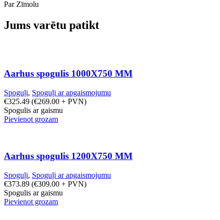
Par Zīmolu
Jums varētu patikt
Aarhus spogulis 1000X750 MM
Spoguļi
,
Spoguļi ar apgaismojumu
€
325.49
(
€
269.00
+ PVN)
Spogulis ar gaismu
Pievienot grozam
Aarhus spogulis 1200X750 MM
Spoguļi
,
Spoguļi ar apgaismojumu
€
373.89
(
€
309.00
+ PVN)
Spogulis ar gaismu
Pievienot grozam