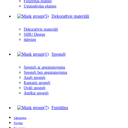
Finierētas plātnes
Ugunsdrošas platnes
Dekoratīvie materiāli
Dekoratīvie materiāli
SIBU Design
4design
Spoguļi
Spoguļi ar apgais
m
ojumu
Spoguļi bez apgaismojuma
Apaļi spoguļi
Kantaini spoguļi
Ovāli spoguļi
Antīkie spoguļi
Furnitūra
Sākumlapa
Projekti