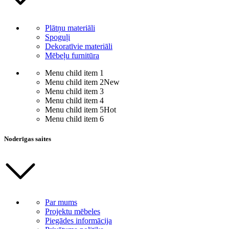
Plātņu materiāli
Spoguļi
Dekoratīvie materiāli
Mēbeļu furnitūra
Menu child item 1
Menu child item 2
New
Menu child item 3
Menu child item 4
Menu child item 5
Hot
Menu child item 6
Noderīgas saites
Par mums
Projektu mēbeles
Piegādes informācija