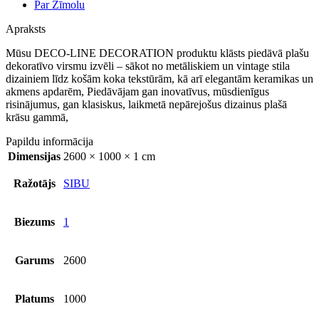
Par Zīmolu
Apraksts
Mūsu DECO-LINE DECORATION produktu klāsts piedāvā plašu
dekoratīvo virsmu izvēli – sākot no metāliskiem un vintage stila
dizainiem līdz košām koka tekstūrām, kā arī elegantām keramikas un
akmens apdarēm, Piedāvājam gan inovatīvus, mūsdienīgus
risinājumus, gan klasiskus, laikmetā nepārejošus dizainus plašā
krāsu gammā,
Papildu informācija
Dimensijas
2600 × 1000 × 1 cm
Ražotājs
SIBU
Biezums
1
Garums
2600
Platums
1000