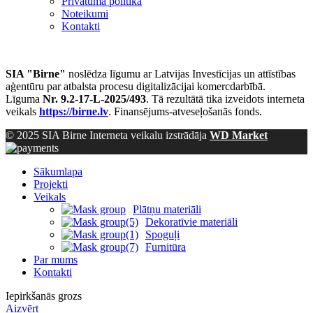
Privātuma politika
Noteikumi
Kontakti
SIA "Birne"
noslēdza līgumu ar Latvijas Investīcijas un attīstības
aģentūru par atbalsta procesu digitalizācijai komercdarbībā.
Līguma
Nr. 9.2-17-L-2025/493
. Tā rezultātā tika izveidots interneta
veikals
https://birne.lv
. Finansējums-atveseļošanās fonds.
© 2025 SIA Birne Interneta veikalu izstrādāja
WD Market
Sākumlapa
Projekti
Veikals
Plātņu materiāli
Dekoratīvie materiāli
Spoguļi
Furnitūra
Par mums
Kontakti
Iepirkšanās grozs
Aizvērt