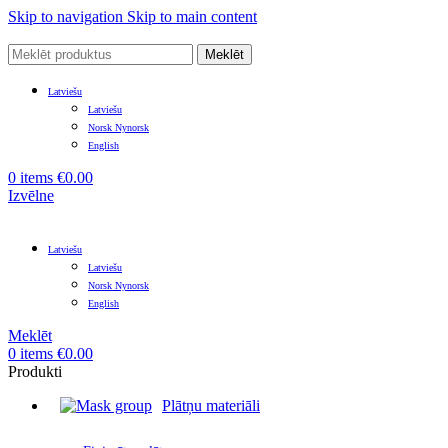
Skip to navigation
Skip to main content
Meklēt
Latviešu
Latviešu
Norsk Nynorsk
English
0
items
€
0.00
Izvēlne
Latviešu
Latviešu
Norsk Nynorsk
English
Meklēt
0
items
€
0.00
Produkti
Plātņu materiāli