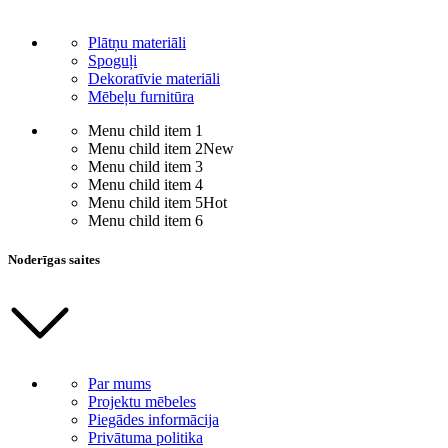
Plātņu materiāli
Spoguļi
Dekoratīvie materiāli
Mēbeļu furnitūra
Menu child item 1
Menu child item 2
New
Menu child item 3
Menu child item 4
Menu child item 5
Hot
Menu child item 6
Noderīgas saites
Par mums
Projektu mēbeles
Piegādes informācija
Privātuma politika