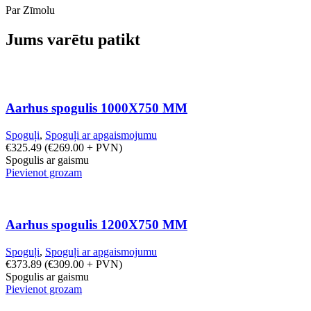
Par Zīmolu
Jums varētu patikt
Aarhus spogulis 1000X750 MM
Spoguļi
,
Spoguļi ar apgaismojumu
€
325.49
(
€
269.00
+ PVN)
Spogulis ar gaismu
Pievienot grozam
Aarhus spogulis 1200X750 MM
Spoguļi
,
Spoguļi ar apgaismojumu
€
373.89
(
€
309.00
+ PVN)
Spogulis ar gaismu
Pievienot grozam