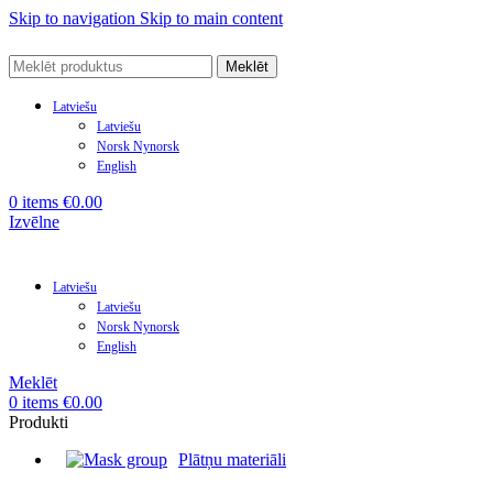
Skip to navigation
Skip to main content
Meklēt
Latviešu
Latviešu
Norsk Nynorsk
English
0
items
€
0.00
Izvēlne
Latviešu
Latviešu
Norsk Nynorsk
English
Meklēt
0
items
€
0.00
Produkti
Plātņu materiāli