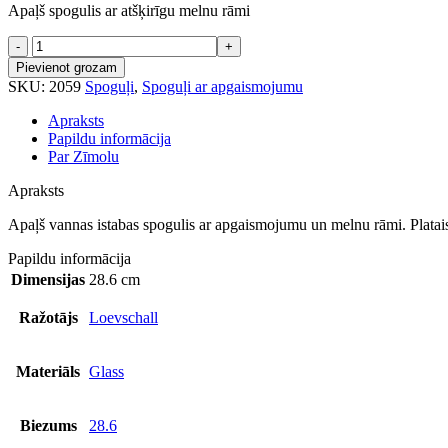
Apaļš spogulis ar atšķirīgu melnu rāmi
Norline
Libra
Pievienot grozam
spogulis
SKU:
2059
Spoguļi
,
Spoguļi ar apgaismojumu
d-
800mm
Apraksts
daudzums
Papildu informācija
Par Zīmolu
Apraksts
Apaļš vannas istabas spogulis ar apgaismojumu un melnu rāmi. Platais
Papildu informācija
Dimensijas
28.6 cm
Ražotājs
Loevschall
Materiāls
Glass
Biezums
28.6