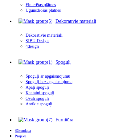
Finierētas plātnes
Ugunsdrošas platnes
Dekoratīvie materiāli
Dekoratīvie materiāli
SIBU Design
4design
Spoguļi
Spoguļi ar apgais
m
ojumu
Spoguļi bez apgaismojuma
Apaļi spoguļi
Kantaini spoguļi
Ovāli spoguļi
Antīkie spoguļi
Furnitūra
Sākumlapa
Projekti