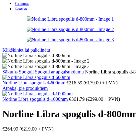
Par mums
Kontakti
Klikšķiniet lai palielinātu
Sākums
Spoguļi
Spoguļi ar apgaismojumu
Norline Libra spogulis d
Norline Libra spogulis d-600mm
€
216.59
(
€
179.00
+ PVN)
Atpakaļ pie produktiem
Norline Libra spogulis d-1000mm
€
361.79
(
€
299.00
+ PVN)
Norline Libra spogulis d-800m
€
264.99
(
€
219.00
+ PVN)