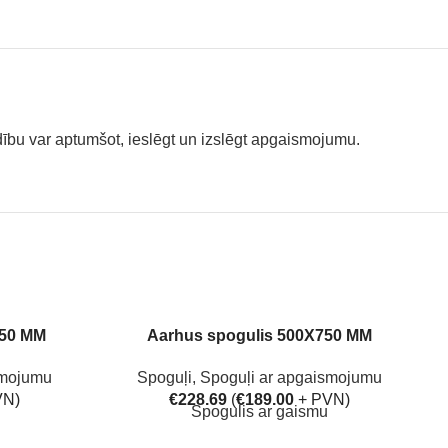
ību var aptumšot, ieslēgt un izslēgt apgaismojumu.
750 MM
Aarhus spogulis 500X750 MM
smojumu
Spoguļi
,
Spoguļi ar apgaismojumu
VN)
€
228.69
(
€
189.00
+ PVN)
Spogulis ar gaismu