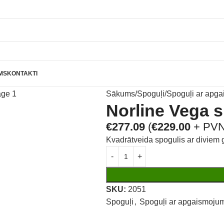
MS
KONTAKTI
Sākums
Spoguļi
Spoguļi ar apg
Norline Vega 
€
277.09
(
€
229.00
+ PVN
Kvadrātveida spogulis ar diviem
SKU:
2051
Spoguļi
,
Spoguļi ar apgaismoju