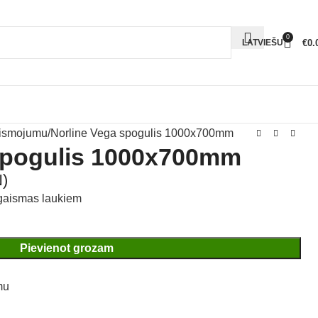
0
€
0.
LATVIEŠU
aismojumu
Norline Vega spogulis 1000x700mm
spogulis 1000x700mm
)
 gaismas laukiem
Pievienot grozam
mu