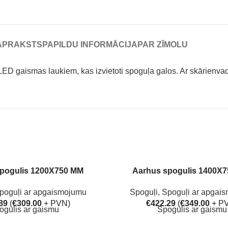
APRAKSTS
PAPILDU INFORMĀCIJA
PAR ZĪMOLU
ED gaismas laukiem, kas izvietoti spoguļa galos. Ar skārienvad
pogulis 1200X750 MM
Aarhus spogulis 1400X
poguļi ar apgaismojumu
Spoguļi
,
Spoguļi ar apgai
89
(
€
309.00
+ PVN)
€
422.29
(
€
349.00
+ P
ogulis ar gaismu
Spogulis ar gaismu