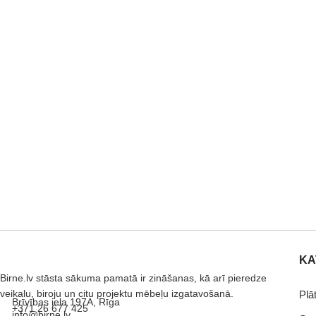
KA
Birne.lv stāsta sākuma pamatā ir zināšanas, kā arī pieredze
veikalu, biroju un citu projektu mēbeļu izgatavošanā.
Plā
Brīvības iela 197A, Rīga
+371 26 677 425
info@birne.lv