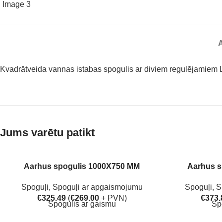
Kvadrātveida vannas istabas spogulis ar diviem regulējamiem L
Jums varētu patikt
Aarhus spogulis 1000X750 MM
Aarhus s
Spoguļi
,
Spoguļi ar apgaismojumu
Spoguļi
,
S
€
325.49
(
€
269.00
+ PVN)
€
373.
Spogulis ar gaismu
Sp