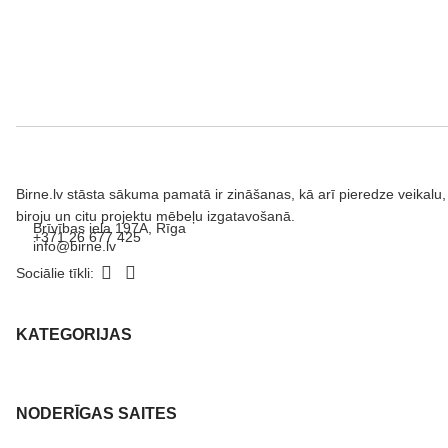
Birne.lv stāsta sākuma pamatā ir zināšanas, kā arī pieredze veikalu,
biroju un citu projektu mēbeļu izgatavošanā.
Brīvības iela 197A, Rīga
+371 26 677 425
info@birne.lv
Sociālie tīkli:
KATEGORIJAS
NODERĪGAS SAITES