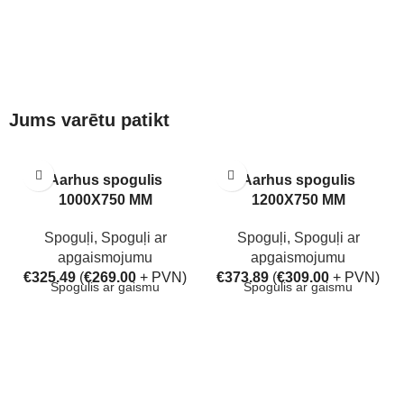
Jums varētu patikt
Aarhus spogulis
Aarhus spogulis
1000X750 MM
1200X750 MM
Spoguļi
,
Spoguļi ar
Spoguļi
,
Spoguļi ar
apgaismojumu
apgaismojumu
€
325.49
(
€
269.00
+ PVN)
€
373.89
(
€
309.00
+ PVN)
Spogulis ar gaismu
Spogulis ar gaismu