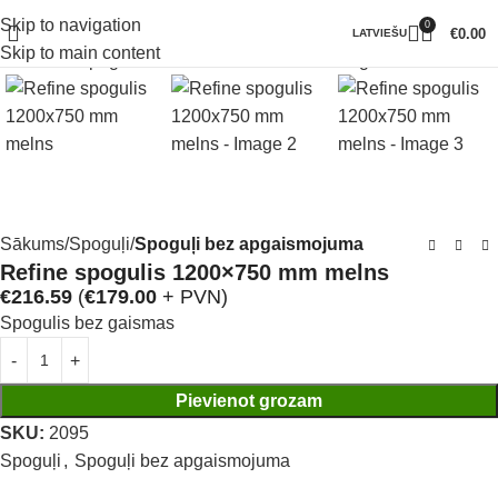
Skip to navigation
0
Klikšķiniet lai palielinātu
€
0.00
LATVIEŠU
Skip to main content
Sākums
Spoguļi
Spoguļi bez apgaismojuma
Refine spogulis 1200×750 mm melns
€
216.59
(
€
179.00
+ PVN)
Spogulis bez gaismas
Pievienot grozam
SKU:
2095
Spoguļi
,
Spoguļi bez apgaismojuma