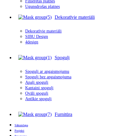
Finierētas plātnes
Ugunsdrošas platnes
Dekoratīvie materiāli
Dekoratīvie materiāli
SIBU Design
4design
Spoguļi
Spoguļi ar apgais
m
ojumu
Spoguļi bez apgaismojuma
Apaļi spoguļi
Kantaini spoguļi
Ovāli spoguļi
Antīkie spoguļi
Furnitūra
Sākumlapa
Projekti