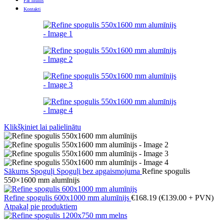
Par mums
Kontakti
Klikšķiniet lai palielinātu
Sākums
Spoguļi
Spoguļi bez apgaismojuma
Refine spogulis
550×1600 mm alumīnijs
Refine spogulis 600x1000 mm alumīnijs
€
168.19
(
€
139.00
+ PVN)
Atpakaļ pie produktiem