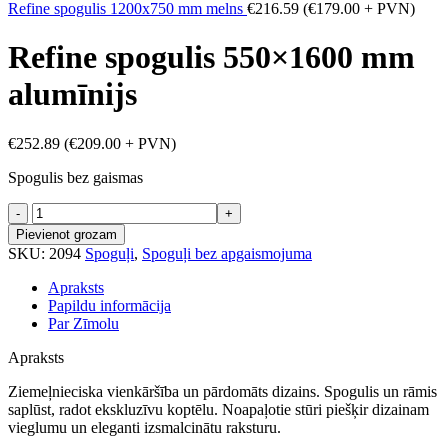
Refine spogulis 1200x750 mm melns
€
216.59
(
€
179.00
+ PVN)
Refine spogulis 550×1600 mm
alumīnijs
€
252.89
(
€
209.00
+ PVN)
Spogulis bez gaismas
Refine
spogulis
Pievienot grozam
550x1600
SKU:
2094
Spoguļi
,
Spoguļi bez apgaismojuma
mm
alumīnijs
Apraksts
daudzums
Papildu informācija
Par Zīmolu
Apraksts
Ziemeļnieciska vienkāršība un pārdomāts dizains. Spogulis un rāmis
saplūst, radot ekskluzīvu koptēlu. Noapaļotie stūri piešķir dizainam
vieglumu un eleganti izsmalcinātu raksturu.