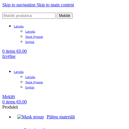
Skip to navigation
Skip to main content
Meklēt
Latviešu
Latviešu
Norsk Nynorsk
English
0
items
€
0.00
Izvēlne
Latviešu
Latviešu
Norsk Nynorsk
English
Meklēt
0
items
€
0.00
Produkti
Plātņu materiāli