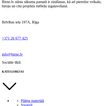
Birne.lv stāsta sākuma pamatā ir zināšanas, kā arī pieredze veikalu,
biroju un citu projektu mēbeļu izgatavošanā.
Brīvības iela 197A, Rīga
+371 26 677 425
info@birne.lv
Sociālie tīkli:
KATEGORIJAS
Plātņu materiāli
Spoguļi