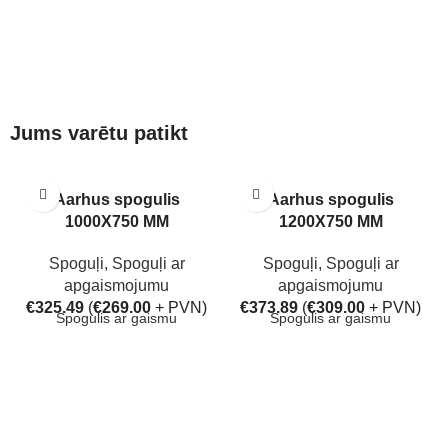
Jums varētu patikt
Aarhus spogulis
Aarhus spogulis
1000X750 MM
1200X750 MM
Spoguļi
,
Spoguļi ar
Spoguļi
,
Spoguļi ar
apgaismojumu
apgaismojumu
€
325.49
(
€
269.00
+ PVN)
€
373.89
(
€
309.00
+ PVN)
Spogulis ar gaismu
Spogulis ar gaismu