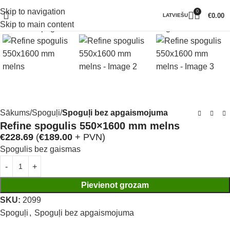
Skip to navigation
0
Klikšķiniet lai palielinātu
€
0.00
LATVIEŠU
Skip to main content
Sākums
Spoguļi
Spoguļi bez apgaismojuma
Refine spogulis 550×1600 mm melns
€
228.69
(
€
189.00
+ PVN)
Spogulis bez gaismas
Pievienot grozam
SKU:
2099
Spoguļi
,
Spoguļi bez apgaismojuma