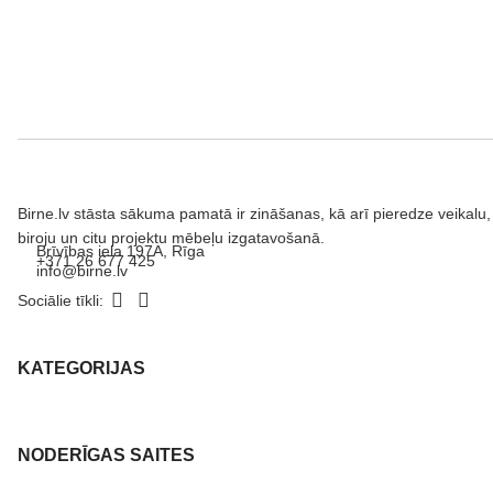
Birne.lv stāsta sākuma pamatā ir zināšanas, kā arī pieredze veikalu,
biroju un citu projektu mēbeļu izgatavošanā.
Brīvības iela 197A, Rīga
+371 26 677 425
info@birne.lv
Sociālie tīkli:
KATEGORIJAS
NODERĪGAS SAITES