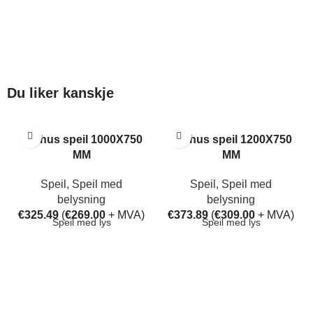
Du liker kanskje
Aarhus speil 1000X750
Aarhus speil 1200X750
MM
MM
Speil
,
Speil med
Speil
,
Speil med
belysning
belysning
€
325.49
(
€
269.00
+ MVA)
€
373.89
(
€
309.00
+ MVA)
Speil med lys
Speil med lys