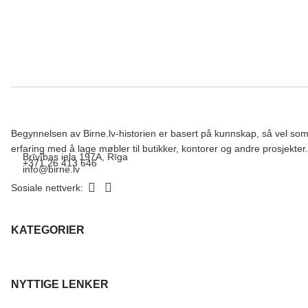
Begynnelsen av Birne.lv-historien er basert på kunnskap, så vel so
erfaring med å lage møbler til butikker, kontorer og andre prosjekter.
Brīvības iela 197A, Rīga
+371 26 413 646
info@birne.lv
Sosiale nettverk:
KATEGORIER
NYTTIGE LENKER