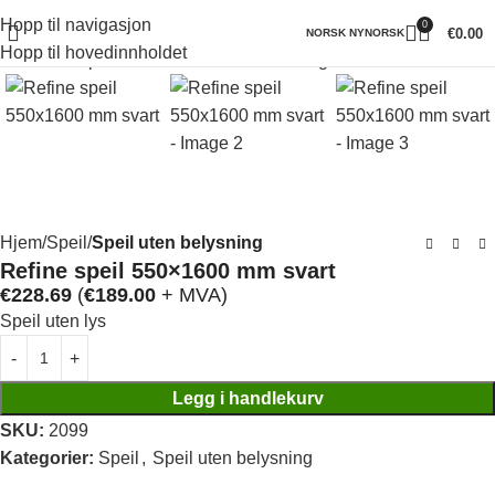
Hopp til navigasjon
0
Klikk for å forstørre
€
0.00
NORSK NYNORSK
Hopp til hovedinnholdet
Hjem
Speil
Speil uten belysning
Refine speil 550×1600 mm svart
€
228.69
(
€
189.00
+ MVA)
Speil uten lys
Legg i handlekurv
SKU:
2099
Kategorier:
Speil
,
Speil uten belysning