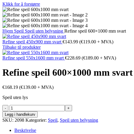
Klikk for å forstørre
Hjem
Speil
Speil uten belysning
Refine speil 600×1000 mm svart
Refine speil 450x900 mm svart
€
143.99
(
€
119.00
+ MVA)
Tilbake til produkter
Refine speil 550x1600 mm svart
€
228.69
(
€
189.00
+ MVA)
Refine speil 600×1000 mm svart
€
168.19
(
€
139.00
+ MVA)
Speil uten lys
Refine
speil
Legg i handlekurv
600x1000
SKU:
2098
Kategorier:
Speil
,
Speil uten belysning
mm
svart
Beskrivelse