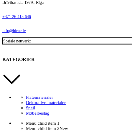
Brīvības iela 197A, Rīga
+371 26 413 646
info@birne.lv
Sosiale nettverk:
KATEGORIER
Platematerialer
Dekorative materialer
Speil
Møbelbeslag
Menu child item 1
Menu child item 2
New