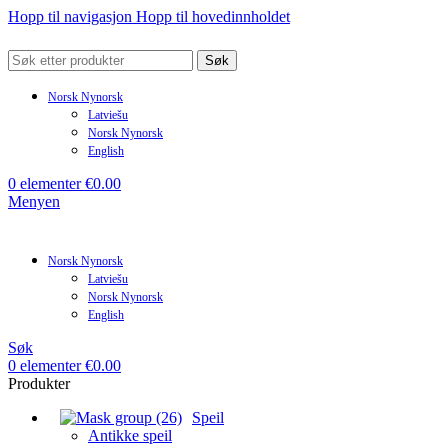
Hopp til navigasjon
Hopp til hovedinnholdet
Søk
Norsk Nynorsk
Latviešu
Norsk Nynorsk
English
0
elementer
€
0.00
Menyen
Norsk Nynorsk
Latviešu
Norsk Nynorsk
English
Søk
0
elementer
€
0.00
Produkter
Speil
Antikke speil