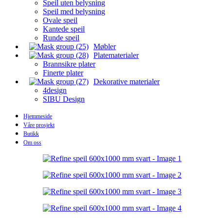
Speil uten belysning
Speil med belysning
Ovale speil
Kantede speil
Runde speil
Møbler
Platematerialer
Brannsikre plater
Finerte plater
Dekorative materialer
4design
SIBU Design
Hjemmeside
Våre prosjekt
Butikk
Om oss