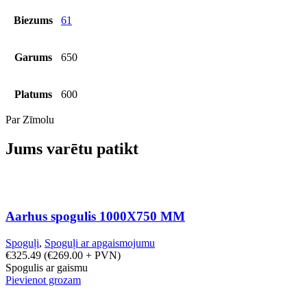
Biezums
61
Garums
650
Platums
600
Par Zīmolu
Jums varētu patikt
Aarhus spogulis 1000X750 MM
Spoguļi
,
Spoguļi ar apgaismojumu
€
325.49
(
€
269.00
+ PVN)
Spogulis ar gaismu
Pievienot grozam