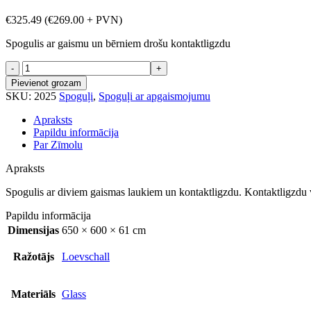
€
325.49
(
€
269.00
+ PVN)
Spogulis ar gaismu un bērniem drošu kontaktligzdu
Spogulis
ar
Pievienot grozam
kontaktligzdu
SKU:
2025
Spoguļi
,
Spoguļi ar apgaismojumu
600x650mm
daudzums
Apraksts
Papildu informācija
Par Zīmolu
Apraksts
Spogulis ar diviem gaismas laukiem un kontaktligzdu. Kontaktligzdu var
Papildu informācija
Dimensijas
650 × 600 × 61 cm
Ražotājs
Loevschall
Materiāls
Glass