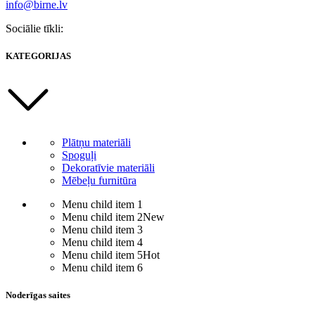
info@birne.lv
Sociālie tīkli:
KATEGORIJAS
Plātņu materiāli
Spoguļi
Dekoratīvie materiāli
Mēbeļu furnitūra
Menu child item 1
Menu child item 2
New
Menu child item 3
Menu child item 4
Menu child item 5
Hot
Menu child item 6
Noderīgas saites