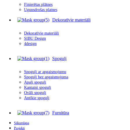
Finierētas plātnes
Ugunsdrošas platnes
Dekoratīvie materiāli
Dekoratīvie materiāli
SIBU Design
4design
Spoguļi
Spoguļi ar apgais
m
ojumu
Spoguļi bez apgaismojuma
Apaļi spoguļi
Kantaini spoguļi
Ovāli spoguļi
Antīkie spoguļi
Furnitūra
Sākumlapa
Projekti