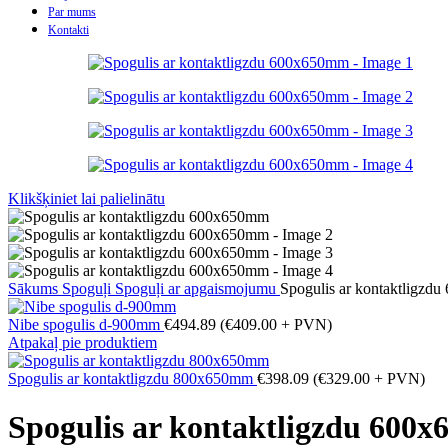
Par mums
Kontakti
Klikšķiniet lai palielinātu
Sākums
Spoguļi
Spoguļi ar apgaismojumu
Spogulis ar kontaktligzd
Nibe spogulis d-900mm
€
494.89
(
€
409.00
+ PVN)
Atpakaļ pie produktiem
Spogulis ar kontaktligzdu 800x650mm
€
398.09
(
€
329.00
+ PVN)
Spogulis ar kontaktligzdu 600