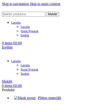
Skip to navigation
Skip to main content
Meklēt
Latviešu
Latviešu
Norsk Nynorsk
English
0
items
€
0.00
Izvēlne
Latviešu
Latviešu
Norsk Nynorsk
English
Meklēt
0
items
€
0.00
Produkti
Plātņu materiāli