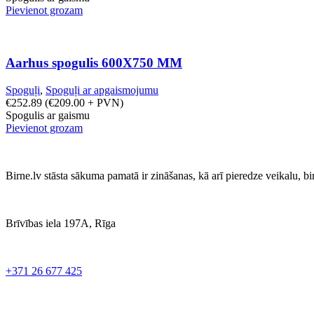
Pievienot grozam
Aarhus spogulis 600X750 MM
Spoguļi
,
Spoguļi ar apgaismojumu
€
252.89
(
€
209.00
+ PVN)
Spogulis ar gaismu
Pievienot grozam
Birne.lv stāsta sākuma pamatā ir zināšanas, kā arī pieredze veikalu, b
Brīvības iela 197A, Rīga
+371 26 677 425