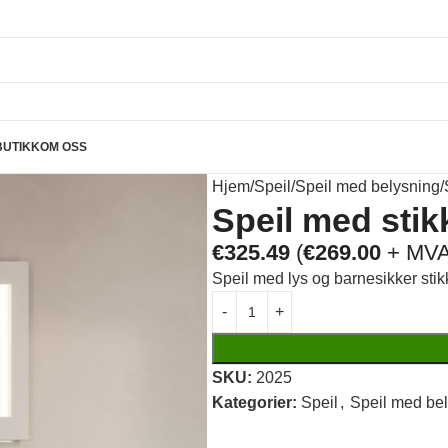
BUTIKK
OM OSS
Hjem
Speil
Speil med belysning
Speil med sti
€
325.49
(
€
269.00
+ MVA
Speil med lys og barnesikker stik
SKU:
2025
Kategorier:
Speil
,
Speil med be