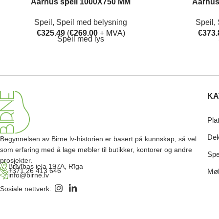
Aarhus speil 1000X750 MM
Aarhus
Speil
,
Speil med belysning
Speil
,
€
325.49
(
€
269.00
+ MVA)
€
373.
Speil med lys
KA
Pla
Dek
Begynnelsen av Birne.lv-historien er basert på kunnskap, så vel
som erfaring med å lage møbler til butikker, kontorer og andre
Spe
prosjekter.
Brīvības iela 197A, Rīga
+371 26 413 646
Møb
info@birne.lv
Sosiale nettverk: