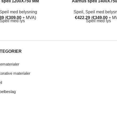
 speil 1200X750 MM
Aarhus speil 1400X75
Speil med belysning
Speil
,
Speil med belys
89
(
€
309.00
+ MVA)
€
422.29
(
€
349.00
+ M
Speil med lys
Speil med lys
TEGORIER
tematerialer
orative materialer
il
elbeslag