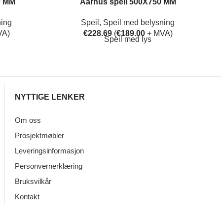
0 MM
Aarhus speil 500X750 MM
ning
Speil
,
Speil med belysning
VA)
€
228.69
(
€
189.00
+ MVA)
Speil med lys
NYTTIGE LENKER
Om oss
Prosjektmøbler
Leveringsinformasjon
Personvernerklæring
Bruksvilkår
Kontakt