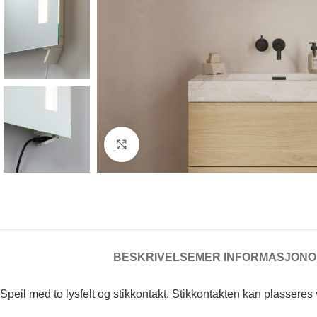
Klikk for å forstørre
BESKRIVELSE
MER INFORMASJON
O
Speil med to lysfelt og stikkontakt. Stikkontakten kan plasseres v