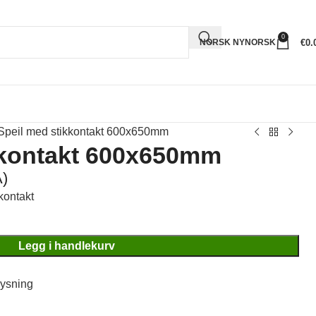
0
€
0.
NORSK NYNORSK
Speil med stikkontakt 600x650mm
kkontakt 600x650mm
)
kontakt
Legg i handlekurv
lysning