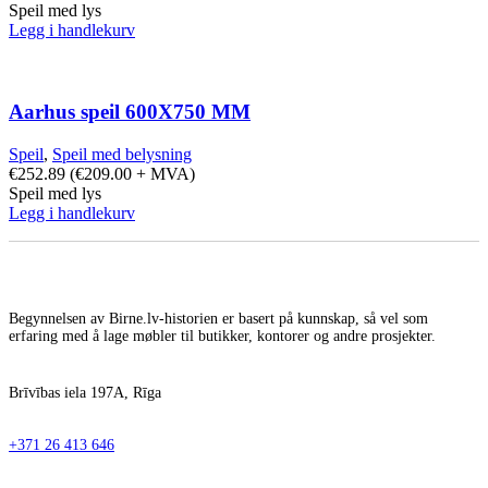
Speil med lys
Legg i handlekurv
Aarhus speil 600X750 MM
Speil
,
Speil med belysning
€
252.89
(
€
209.00
+ MVA)
Speil med lys
Legg i handlekurv
Begynnelsen av Birne.lv-historien er basert på kunnskap, så vel som
erfaring med å lage møbler til butikker, kontorer og andre prosjekter.
Brīvības iela 197A, Rīga
+371 26 413 646