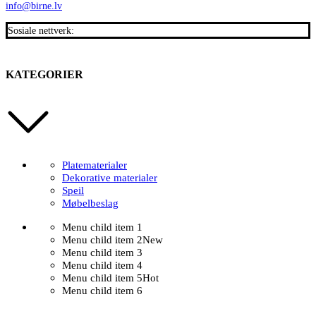
info@birne.lv
Sosiale nettverk:
KATEGORIER
Platematerialer
Dekorative materialer
Speil
Møbelbeslag
Menu child item 1
Menu child item 2
New
Menu child item 3
Menu child item 4
Menu child item 5
Hot
Menu child item 6