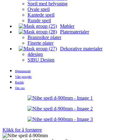
Speil med belysning
Ovale speil
Kantede speil
Runde speil
Møbler
Platematerialer
Brannsikre plater
Finerte plater
Dekorative materialer
4design
SIBU Design
Hjemmeside
Våre prosjekt
Butikk
Om oss
Klikk for å forstørre