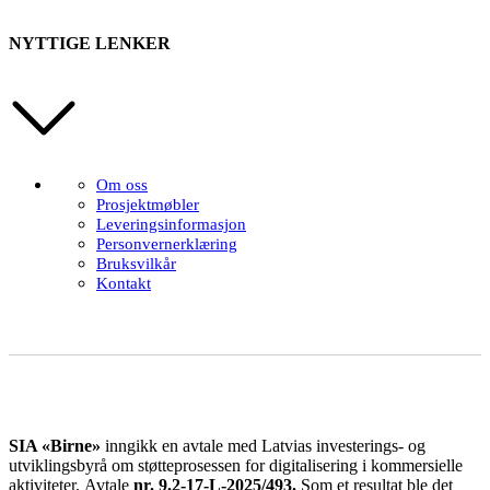
NYTTIGE LENKER
Om oss
Prosjektmøbler
Leveringsinformasjon
Personvernerklæring
Bruksvilkår
Kontakt
SIA «Birne»
inngikk en avtale med Latvias investerings- og
utviklingsbyrå om støtteprosessen for digitalisering i kommersielle
aktiviteter.
Avtale
nr. 9.2-17-L-2025/493.
Som et resultat ble det