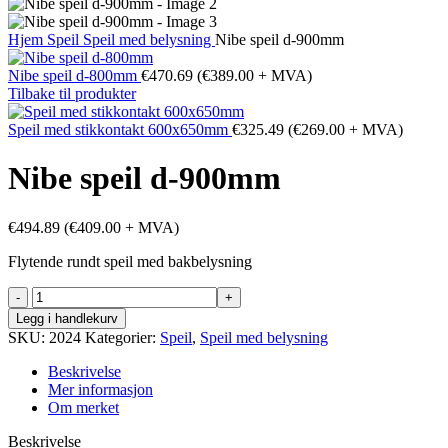
Hjem
Speil
Speil med belysning
Nibe speil d-900mm
Nibe speil d-800mm
€
470.69
(
€
389.00
+ MVA)
Tilbake til produkter
Speil med stikkontakt 600x650mm
€
325.49
(
€
269.00
+ MVA)
Nibe speil d-900mm
€
494.89
(
€
409.00
+ MVA)
Flytende rundt speil med bakbelysning
Nibe
speil
Legg i handlekurv
d-
SKU:
2024
Kategorier:
Speil
,
Speil med belysning
900mm
antall
Beskrivelse
Mer informasjon
Om merket
Beskrivelse