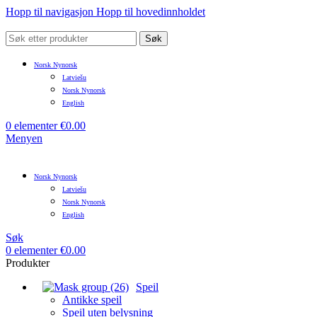
Hopp til navigasjon
Hopp til hovedinnholdet
Søk
Norsk Nynorsk
Latviešu
Norsk Nynorsk
English
0
elementer
€
0.00
Menyen
Norsk Nynorsk
Latviešu
Norsk Nynorsk
English
Søk
0
elementer
€
0.00
Produkter
Speil
Antikke speil
Speil uten belysning