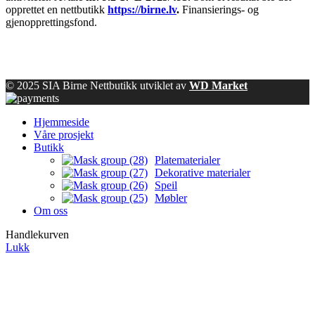
opprettet en nettbutikk
https://birne.lv
.
Finansierings- og
gjenopprettingsfond.
© 2025 SIA Birne Nettbutikk utviklet av
WD Market
Hjemmeside
Våre prosjekt
Butikk
Platematerialer
Dekorative materialer
Speil
Møbler
Om oss
Handlekurven
Lukk