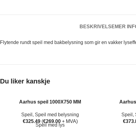
BESKRIVELSE
MER IN
Flytende rundt speil med bakbelysning som gir en vakker lyseff
Du liker kanskje
Aarhus speil 1000X750 MM
Aarhus
Speil
,
Speil med belysning
Speil
,
€
325.49
(
€
269.00
+ MVA)
€
373.
Speil med lys