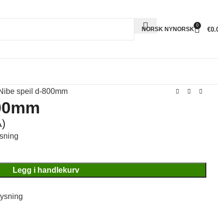
0
€
0.
NORSK NYNORSK
Nibe speil d-800mm
800mm
)
ysning
Legg i handlekurv
lysning