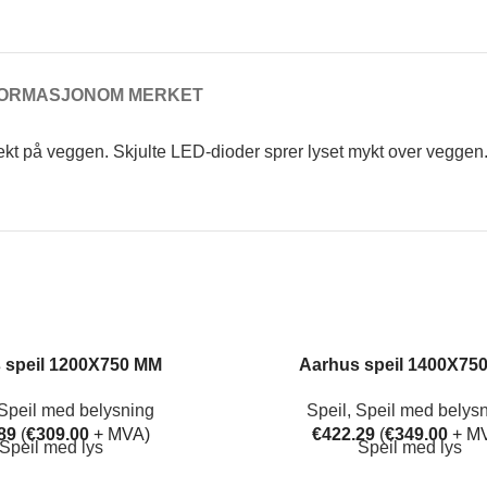
FORMASJON
OM MERKET
ekt på veggen. Skjulte LED-dioder sprer lyset mykt over veggen
 speil 1200X750 MM
Aarhus speil 1400X75
Speil med belysning
Speil
,
Speil med belys
89
(
€
309.00
+ MVA)
€
422.29
(
€
349.00
+ M
Speil med lys
Speil med lys