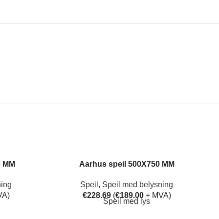
.
0 MM
Aarhus speil 500X750 MM
ning
Speil
,
Speil med belysning
VA)
€
228.69
(
€
189.00
+ MVA)
Speil med lys