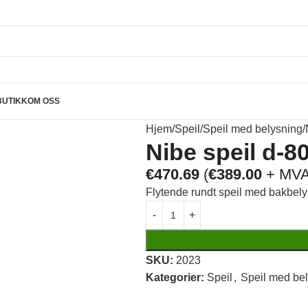
BUTIKK
OM OSS
Hjem
Speil
Speil med belysning
Nibe speil d-
€
470.69
(
€
389.00
+ MVA
Flytende rundt speil med bakbel
SKU:
2023
Kategorier:
Speil
,
Speil med be