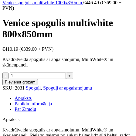
Venice spogulis multiwhite 1000x850mm
€
446.49
(
€
369.00
+
PVN)
Venice spogulis multiwhite
800x850mm
€
410.19
(
€
339.00
+ PVN)
Kvadrātveida spogulis ar apgaismojumu, MultiWhite® un
skārienpaneli
Venice
spogulis
Pievienot grozam
multiwhite
SKU:
2031
Spoguļi
,
Spoguļi ar apgaismojumu
800x850mm
daudzums
Apraksts
Papildu informācija
Par Zīmolu
Apraksts
Kvadrātveida spogulis ar apgaismojumu, MultiWhite® un
skārienpaneli. Pielāgo gaismu no auksti baltas līdz silti baltai, radot