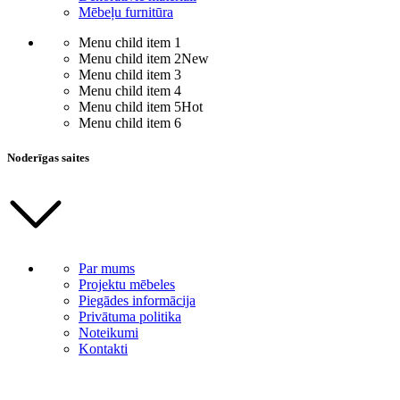
Mēbeļu furnitūra
Menu child item 1
Menu child item 2
New
Menu child item 3
Menu child item 4
Menu child item 5
Hot
Menu child item 6
Noderīgas saites
Par mums
Projektu mēbeles
Piegādes informācija
Privātuma politika
Noteikumi
Kontakti