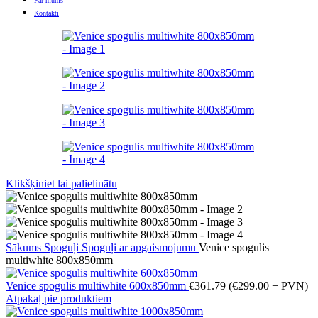
Par mums
Kontakti
Klikšķiniet lai palielinātu
Sākums
Spoguļi
Spoguļi ar apgaismojumu
Venice spogulis
multiwhite 800x850mm
Venice spogulis multiwhite 600x850mm
€
361.79
(
€
299.00
+ PVN)
Atpakaļ pie produktiem