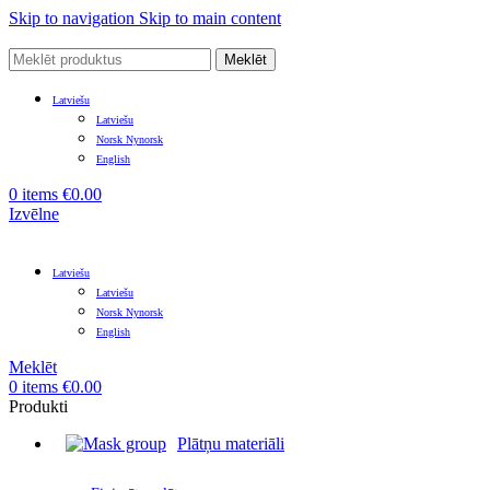
Skip to navigation
Skip to main content
Meklēt
Latviešu
Latviešu
Norsk Nynorsk
English
0
items
€
0.00
Izvēlne
Latviešu
Latviešu
Norsk Nynorsk
English
Meklēt
0
items
€
0.00
Produkti
Plātņu materiāli