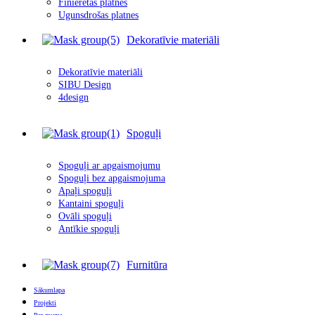
Finierētas plātnes
Ugunsdrošas platnes
Dekoratīvie materiāli
Dekoratīvie materiāli
SIBU Design
4design
Spoguļi
Spoguļi ar apgais
m
ojumu
Spoguļi bez apgaismojuma
Apaļi spoguļi
Kantaini spoguļi
Ovāli spoguļi
Antīkie spoguļi
Furnitūra
Sākumlapa
Projekti