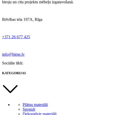
biroju un citu projektu mēbeļu izgatavošanā.
Brīvības iela 197A, Rīga
+371 26 677 425
info@birne.lv
Sociālie tīkli:
KATEGORIJAS
Plātņu materiāli
Spoguļi
Dekoratīvie materiāli