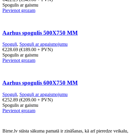
Spogulis ar gaismu
Pievienot grozam
Aarhus spogulis 500X750 MM
Spoguļi
,
Spoguļi ar apgaismojumu
€
228.69
(
€
189.00
+ PVN)
Spogulis ar gaismu
Pievienot grozam
Aarhus spogulis 600X750 MM
Spoguļi
,
Spoguļi ar apgaismojumu
€
252.89
(
€
209.00
+ PVN)
Spogulis ar gaismu
Pievienot grozam
Birne.lv stāsta sākuma pamatā ir zināšanas, kā arī pieredze veikalu,