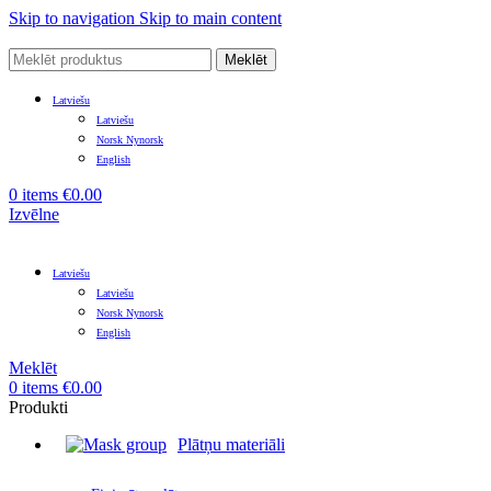
Skip to navigation
Skip to main content
Meklēt
Latviešu
Latviešu
Norsk Nynorsk
English
0
items
€
0.00
Izvēlne
Latviešu
Latviešu
Norsk Nynorsk
English
Meklēt
0
items
€
0.00
Produkti
Plātņu materiāli