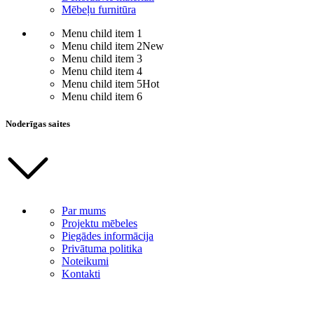
Mēbeļu furnitūra
Menu child item 1
Menu child item 2
New
Menu child item 3
Menu child item 4
Menu child item 5
Hot
Menu child item 6
Noderīgas saites
Par mums
Projektu mēbeles
Piegādes informācija
Privātuma politika
Noteikumi
Kontakti