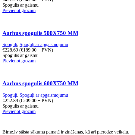
Spogulis ar gaismu
Pievienot grozam
Aarhus spogulis 500X750 MM
Spoguļi
,
Spoguļi ar apgaismojumu
€
228.69
(
€
189.00
+ PVN)
Spogulis ar gaismu
Pievienot grozam
Aarhus spogulis 600X750 MM
Spoguļi
,
Spoguļi ar apgaismojumu
€
252.89
(
€
209.00
+ PVN)
Spogulis ar gaismu
Pievienot grozam
Birne.lv stāsta sākuma pamatā ir zināšanas, kā arī pieredze veikalu,