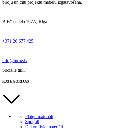
biroju un citu projektu mēbeļu izgatavošanā.
Brīvības iela 197A, Rīga
+371 26 677 425
info@birne.lv
Sociālie tīkli:
KATEGORIJAS
Plātņu materiāli
Spoguļi
Dekoratīvie materiāli