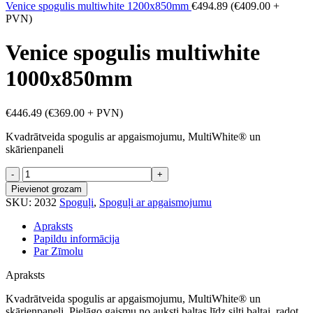
Venice spogulis multiwhite 1200x850mm
€
494.89
(
€
409.00
+
PVN)
Venice spogulis multiwhite
1000x850mm
€
446.49
(
€
369.00
+ PVN)
Kvadrātveida spogulis ar apgaismojumu, MultiWhite® un
skārienpaneli
Venice
spogulis
Pievienot grozam
multiwhite
SKU:
2032
Spoguļi
,
Spoguļi ar apgaismojumu
1000x850mm
daudzums
Apraksts
Papildu informācija
Par Zīmolu
Apraksts
Kvadrātveida spogulis ar apgaismojumu, MultiWhite® un
skārienpaneli. Pielāgo gaismu no auksti baltas līdz silti baltai, radot