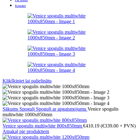
Par mums
Kontakti
Klikšķiniet lai palielinātu
Sākums
Spoguļi
Spoguļi ar apgaismojumu
Venice spogulis
multiwhite 1000x850mm
Venice spogulis multiwhite 800x850mm
€
410.19
(
€
339.00
+ PVN)
Atpakaļ pie produktiem