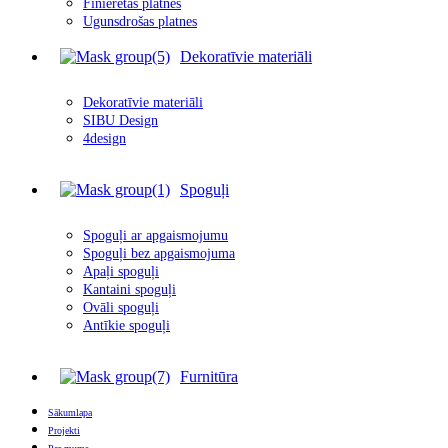
Finierētas plātnes
Ugunsdrošas platnes
Dekoratīvie materiāli
Dekoratīvie materiāli
SIBU Design
4design
Spoguļi
Spoguļi ar apgais
m
ojumu
Spoguļi bez apgaismojuma
Apaļi spoguļi
Kantaini spoguļi
Ovāli spoguļi
Antīkie spoguļi
Furnitūra
Sākumlapa
Projekti